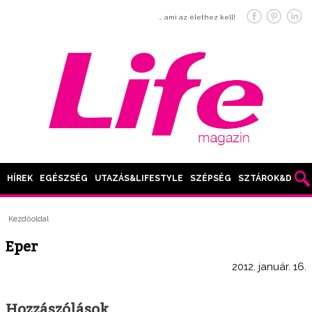
… ami az élethez kell!
HÍREK
EGÉSZSÉG
UTAZÁS&LIFESTYLE
SZÉPSÉG
SZTÁROK&DIVAT
Kezdőoldal
Eper
2012. január. 16.
Hozzászólások