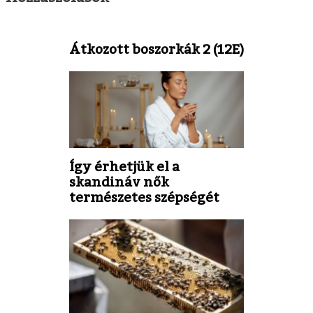
Átkozott boszorkák 2 (12E)
Így érhetjük el a
skandináv nők
természetes szépségét