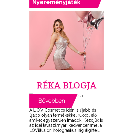
Nyereményjáték
RÉKA BLOGJA
A L.O.V Cosmetics idén is újabb és
újabb olyan termékekkel rukkol elő
amiket egyszerűen imádok. Kezdjük is
az idei tavaszi/nyári kedvencemmel a
LOVillusion holografikus highlighter...