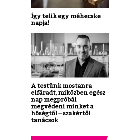
Így telik egy méhecske
napja!
A testünk mostanra
elfáradt, miközben egész
nap megpróbál
megvédeni minket a
hőségtől – szakértői
tanácsok