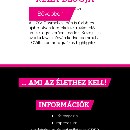
A L.O.V Cosmetics idén is újabb és
újabb olyan termékekkel rukkol elő
amiket egyszerűen imádok. Kezdjük is
az idei tavaszi/nyári kedvencemmel a
LOVillusion holografikus highlighter...
… AMI AZ ÉLETHEZ KELL!
INFORMÁCIÓK
Life magazin
Impresszum
Adatvédelmi és jogi nyilatkozat GDPR