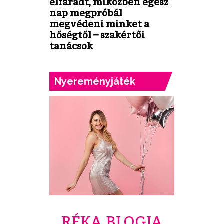
elfáradt, miközben egész
nap megpróbál
megvédeni minket a
hőségtől – szakértői
tanácsok
Nyereményjáték
RÉKA BLOGJA