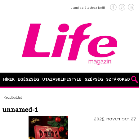
… ami az élethez kell!
HÍREK
EGÉSZSÉG
UTAZÁS&LIFESTYLE
SZÉPSÉG
SZTÁROK&DIVAT
Kezdőoldal
unnamed-1
2025. november. 27.