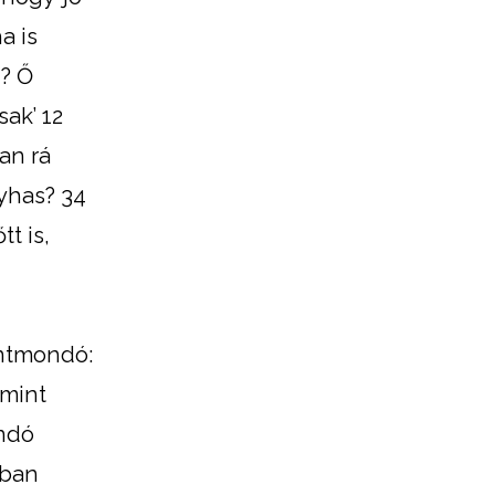
a is
n? Ő
sak’ 12
an rá
yhas? 34
t is,
entmondó:
 mint
andó
gban