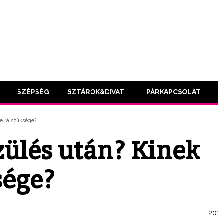
SZÉPSÉG
SZTÁROK&DIVAT
PÁRKAPCSOLAT
ne rá szüksége?
zülés után? Kinek
sége?
201