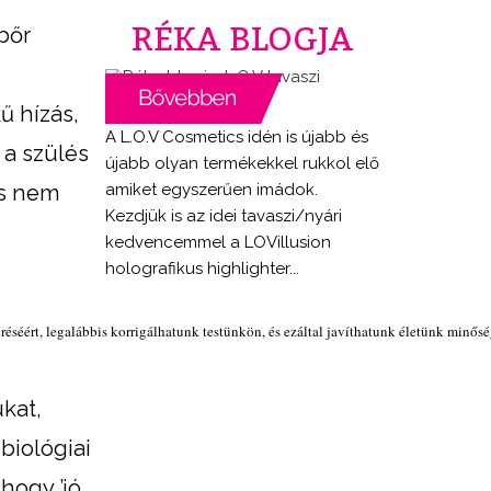
RÉKA BLOGJA
bőr
ű hízás,
A L.O.V Cosmetics idén is újabb és
a szülés
újabb olyan termékekkel rukkol elő
amiket egyszerűen imádok.
os nem
Kezdjük is az idei tavaszi/nyári
kedvencemmel a LOVillusion
holografikus highlighter...
réséért, legalábbis korrigálhatunk testünkön, és ezáltal javíthatunk életünk minő
ukat,
biológiai
hogy ’jó