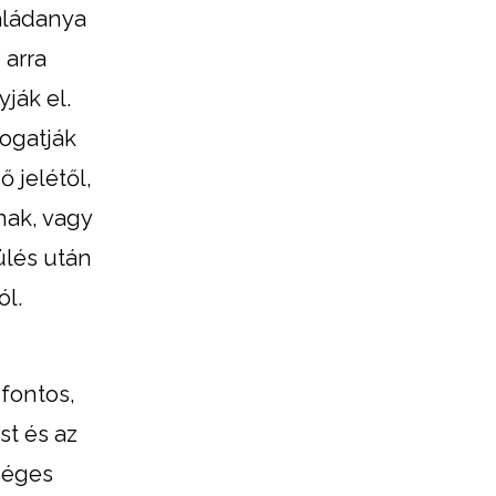
aládanya
 arra
ják el.
togatják
 jelétől,
nak, vagy
ülés után
ól.
 fontos,
t és az
séges