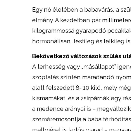
Egy nő életében a babavárás, a szü
élmény. A kezdetben pár millimétere
kilogrammossá gyarapodó pocaklak
hormonálisan, testileg és lelkileg i
Bekövetkező változások szülés ut
A terhesség vagy „másállapot” igenc
szoptatás szintén maradandó nyomot
alatt felszedett 8- 10 kiló, mely mé
kismamákat, és a zsírpárnák egy rés
a medence arányai is – megváltozik:
szeméremcsontja a baba térhódítá
mellméret is tartós marad – magyaráz