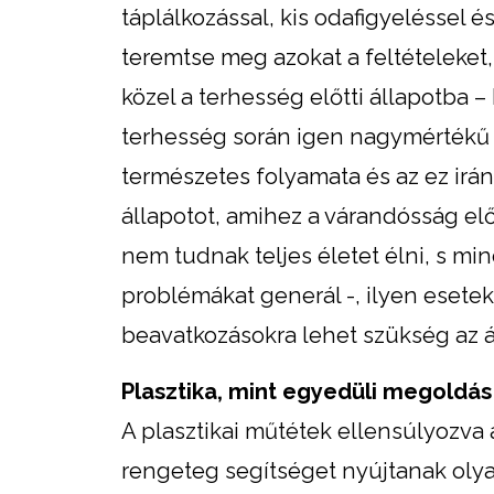
táplálkozással, kis odafigyeléssel
teremtse meg azokat a feltételeket
közel a terhesség előtti állapotba –
terhesség során igen nagymértékű vo
természetes folyamata és az ez irá
állapotot, amihez a várandósság el
nem tudnak teljes életet élni, s mi
problémákat generál -, ilyen esetek
beavatkozásokra lehet szükség az áh
Plasztika, mint egyedüli megoldás
A plasztikai műtétek ellensúlyozva a
rengeteg segítséget nyújtanak olya