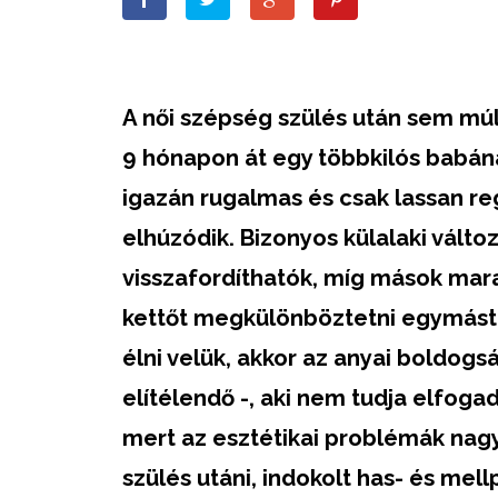
A női szépség szülés után sem múli
9 hónapon át egy többkilós babán
igazán rugalmas és csak lassan reg
elhúzódik. Bizonyos külalaki vált
visszafordíthatók, míg mások mar
kettőt megkülönböztetni egymástó
élni velük, akkor az anyai boldogs
elítélendő -, aki nem tudja elfoga
mert az esztétikai problémák nagy
szülés utáni, indokolt has- és mell