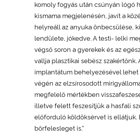
komoly fogyás után csúnyán lógó has
kismama megjelenésén, javít a közé
helyreáll az anyuka önbecsülése, k
lendülete, jókedve. A testi- lelki 
végső soron a gyerekek és az egész 
vallja plasztikai sebész szakértőnk
implantátum behelyezésével lehet k
végén az elzsírosodott mirigyállom
megfelelő mértékben visszafeszese
illetve felett feszesítjük a hasfali
előforduló köldöksérvet is ellátjuk.
bőrfelesleget is.”