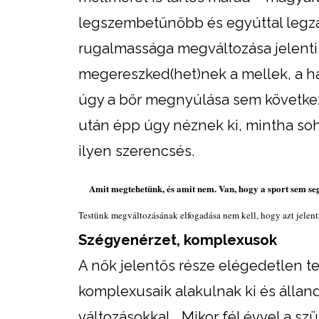
legszembetűnőbb és egyúttal legzav
rugalmassága megváltozása jelenti –
megereszked(het)nek a mellek, a h
úgy a bőr megnyúlása sem következ
után épp úgy néznek ki, mintha so
ilyen szerencsés.
Testünk megváltozásának elfogadása nem kell, hogy azt jelents
Szégyenérzet, komplexusok
A nők jelentős része elégedetlen te
komplexusaik alakulnak ki és álland
változásokkal. „Mikor fél évvel a sz