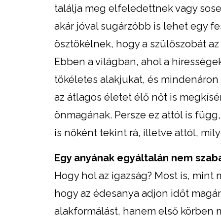
találja meg elfeledettnek vagy sos
akár jóval sugárzóbb is lehet egy f
ösztökélnek, hogy a szülőszobát az 
Ebben a világban, ahol a híressége
tökéletes alakjukat, és mindenáron 
az átlagos életet élő nőt is megkísé
önmagának. Persze ez attól is függ,
is nőként tekint rá, illetve attól, 
Egy anyának egyáltalán nem szab
Hogy hol az igazság? Most is, mint 
hogy az édesanya adjon időt magán
alakformálást, hanem első körben