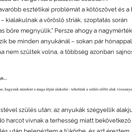
aróbb esztétikai problémát a kötőszövet és a 
 kialakulnak a vöröslő striák, szoptatás során
as bőre megnyúlik.” Persze ahogy a nagymérték
ik be minden anyukánál – sokan pár hónappal 
ha nem szültek volna, a többség azonban sajn
e, hagyunk mindent a maga útján alakulni - tehetünk a szülés előtti alak visszanye
stével szülés után: az anyukák szégyellik alakj
ó harcot vívnak a terhesség miatt bekövetkező 
ülés után belenéztem a tükörbe, és azt éreztem, 