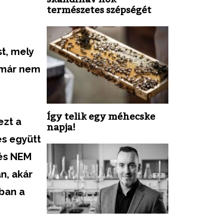
természetes szépségét
st, mely
t már nem
Így telik egy méhecske
ezt a
napja!
és együtt
 és NEM
n, akár
ban a