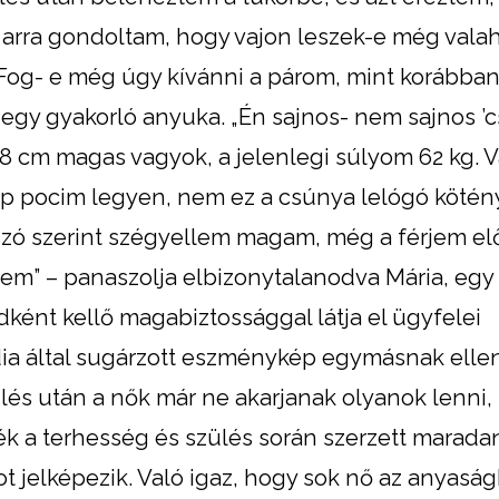
’, arra gondoltam, hogy vajon leszek-e még valah
. Fog- e még úgy kívánni a párom, mint korábba
, egy gyakorló anyuka. „Én sajnos- nem sajnos ’c
68 cm magas vagyok, a jelenlegi súlyom 62 kg. V
p pocim legyen, nem ez a csúnya lelógó kötén
 szó szerint szégyellem magam, még a férjem előt
zem” – panaszolja elbizonytalanodva Mária, egy
ént kellő magabiztossággal látja el ügyfelei
édia által sugárzott eszménykép egymásnak ell
ülés után a nők már ne akarjanak olyanok lenni,
jék a terhesség és szülés során szerzett marad
ot jelképezik. Való igaz, hogy sok nő az anyasá