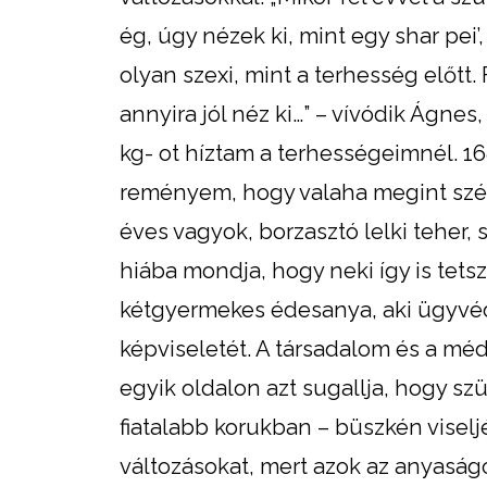
ég, úgy nézek ki, mint egy shar pei
olyan szexi, mint a terhesség előtt
annyira jól néz ki…” – vívódik Ágnes
kg- ot híztam a terhességeimnél. 1
reményem, hogy valaha megint szé
éves vagyok, borzasztó lelki teher,
hiába mondja, hogy neki így is tets
kétgyermekes édesanya, aki ügyvédk
képviseletét. A társadalom és a m
egyik oldalon azt sugallja, hogy sz
fiatalabb korukban – büszkén visel
változásokat, mert azok az anyaság