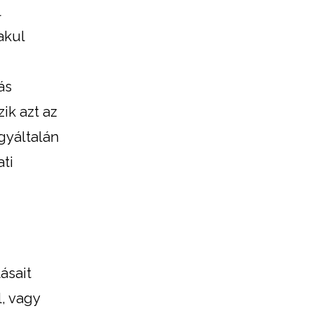
l
akul
ás
ik azt az
gyáltalán
ati
ásait
, vagy