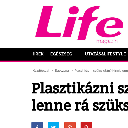
HÍREK
EGÉSZSÉG
UTAZÁS&LIFESTYLE
Kezdőoldal
Egészség
Plasztikázni szülés után? Kinek len
Plasztikázni s
lenne rá szük