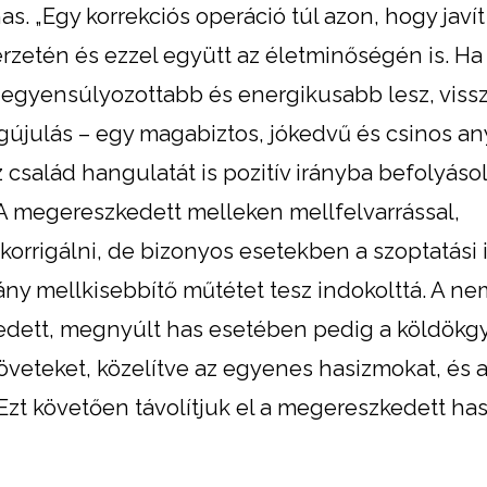
. „Egy korrekciós operáció túl azon, hogy javít
rzetén és ezzel együtt az életminőségén is. Ha
iegyensúlyozottabb és energikusabb lesz, vissz
megújulás – egy magabiztos, jókedvű és csinos a
család hangulatát is pozitív irányba befolyásol
. A megereszkedett melleken mellfelvarrással,
orrigálni, de bizonyos esetekben a szoptatási 
ány mellkisebbítő műtétet tesz indokolttá. A ne
dett, megnyúlt has esetében pedig a köldökgy
 szöveteket, közelítve az egyenes hasizmokat, és 
 Ezt követően távolítjuk el a megereszkedett has