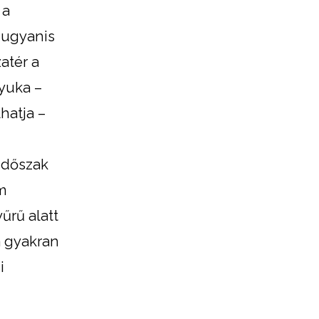
 a
 ugyanis
atér a
nyuka –
hatja –
időszak
m
űrű alatt
a gyakran
i