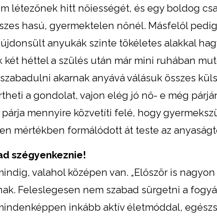
em létezőnek hitt nőiességét, és egy boldog cs
eszes hasú, gyermektelen nőnél. Másfelől pedig
újdonsült anyukák szinte tökéletes alakkal hagy
k két héttel a szülés után már mini ruhában mu
szabadulni akarnak anyává válásuk összes külső
rtheti a gondolat, vajon elég jó nő- e még párjá
 párja mennyire közvetíti felé, hogy gyermeksz
milyen mértékben formálódott át teste az anyaságt
ad szégyenkeznie!
mindig, valahol középen van. „Először is nagyon
ak. Feleslegesen nem szabad sürgetni a fogyás
 mindenképpen inkább aktív életmóddal, egész