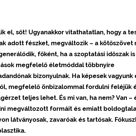
k el, sőt! Ugyanakkor vitathatatlan, hogy a te
ak adott fészket, megváltozik – a kötőszöve
enerálódik, főként, ha a szoptatási időszak is
ozások megfelelő életmóddal többnyire
adandónak bizonyulnak. Ha képesek vagyunk 
l, megfelelő önbizalommal fordulni feléjük 
ágérzet teljes lehet. És mi van, ha nem? Van –
dni megváltozott formáit és emiatt boldogtala
on látványosak, zavaróak és tartósak. Fókusz
plasztika.