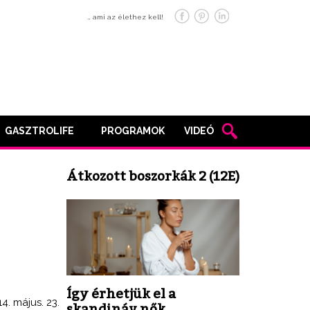
… ami az élethez kell!
GASZTROLIFE
PROGRAMOK
VIDEÓ
Átkozott boszorkák 2 (12E)
Így érhetjük el a
4. május. 23.
skandináv nők