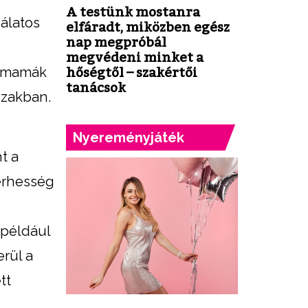
A testünk mostanra
álatos
elfáradt, miközben egész
nap megpróbál
megvédeni minket a
ismamák
hőségtől – szakértői
tanácsok
szakban.
Nyereményjáték
t a
terhesség
 például
erül a
tt