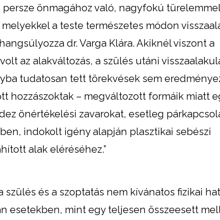
 és persze önmagához való, nagyfokú türelemme
, melyekkel a teste természetes módon visszaal
 hangsúlyozza dr. Varga Klára. Akiknél viszont a
lt az alakváltozás, a szülés utáni visszaalakul
nyba tudatosan tett törekvések sem eredményez
őtt hozzászoktak – megváltozott formáik miatt e
ndez önértékelési zavarokat, esetleg párkapcsol
ben, indokolt igény alapján plasztikai sebészi
ított alak eléréséhez.”
 szülés és a szoptatás nem kívánatos fizikai hat
n esetekben, mint egy teljesen összeesett mell