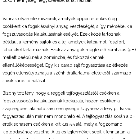
cukormennyiség négyszeresét tartalmazzák.
Vannak olyan élelmiszerek, amelyek éppen ellenkezőleg
csökkentik a fogak ásványi anyag veszteségét, s így mérsékelik a
fogszuvasodás kialakulásának esélyét. Ezek közé tartoznak
például a kemény sajtok és a tej, amelyek kalciumot, foszfort,
fehérjéket tartalmaznak. Ezek az anyagok megfelelő kémhatás (pH)
mellett beépülnek a zománcba, és fokozzák annak
ellenállóképességét. Egy kis darab sajt fogyasztása az étkezés
végén ellensúlyozhatja a szénhidráttartalmú ételekből származó
savak károsító hatását.
Bizonyított tény, hogy a reggeli tejfogyasztástól csökken a
fogszuvasodás kialakulásának kockázata, hiszen csökken a
szájüregben található sav mennyisége. Ugyanez a tény pl. kakaó
fogyasztás után már nem mondható el. A tejfogyasztás során a pH
érték sohasem csökken a kritikus 5.5 alá, mely a fogzománc
kioldódásához vezetne. A tej és tejtermékek segítik fenntartani a