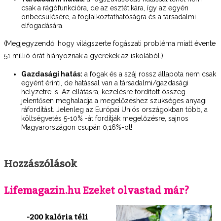
csak a rágófunkcióra, de az esztétikára, így az egyén
önbecsülésére, a foglalkoztathatóságra és a társadalmi
elfogadására.
(Megjegyzendő, hogy világszerte fogászati probléma miatt évente
51 millió órát hiányoznak a gyerekek az iskolából.)
Gazdasági hatás:
a fogak és a száj rossz állapota nem csak
egyént érinti, de hatással van a társadalmi/gazdasági
helyzetre is. Az ellátásra, kezelésre fordított összeg
jelentősen meghaladja a megelőzéshez szükséges anyagi
ráfordítást. Jelenleg az Európai Uniós országokban több, a
költségvetés 5-10% -át fordítják megelőzésre, sajnos
Magyarországon csupán 0,16%-ot!
Hozzászólások
Lifemagazin.hu Ezeket olvastad már?
-200 kalória téli