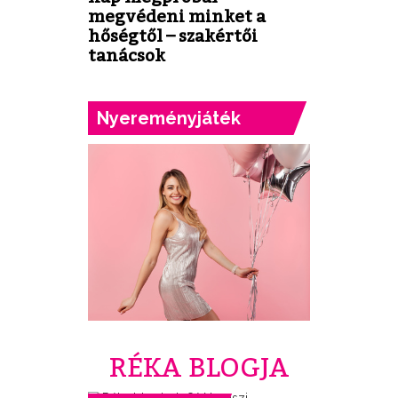
megvédeni minket a
hőségtől – szakértői
tanácsok
Nyereményjáték
RÉKA BLOGJA