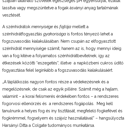
szájban található szövetek egészséges pH egyensúlyát, ezáltal
lassítva vagy megszüntetve a fogak ásványi anyag tartalmának
vesztését.
A szénhidrátok
mennyisége
és
fajtája
mellett a
szénhidrátfogyasztás
gyakorisága
is fontos tényező lehet a
fogszuvasodás kialakulásában. Nem csupán az elfogyasztott
szénhidrát mennyisége számít, hanem az is, hogy mennyi ideig
van a fog kitéve a folyamatos szénhidrátbevitelnek, így az
étkezések közötti “eszegetés”, illetve a napközbeni cukros üdítő
fogyasztása felel leginkább a fogszuvasodás kialakulásáért.
„A táplálkozás nagyon fontos része a védekezésnek és a
megelőzésnek, de csak az egyik pillére. Számít még a hajlam,
valamint – a korai felismerés érdekében fontos – a rendszeres
fogorvosi ellenőrzés és a rendszeres fogápolás. Meg kell
tanulnunk a helyes fog és íny tisztítását, megfelelő fogkefével és
fogkrémmel, fogselyem és szájvíz használatával” – hangsúlyozta
Harsányi Ditta a Colgate tudományos munkatársa.