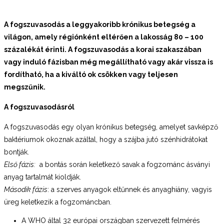
A fogszuvasodás a leggyakoribb krónikus betegség a
világon, amely régiónként eltérően a lakosság 80 – 100
százalékát érinti. A fogszuvasodás a korai szakaszában
vagy induló fázisban még megállítható vagy akár vissza is
fordítható, ha a kiváltó ok csökken vagy teljesen
megszűnik.
A fogszuvasodásról
A fogszuvasodás egy olyan krónikus betegség, amelyet savképző
baktériumok okoznak azáltal, hogy a szájba jutó szénhidrátokat
bontják.
Első fázis:
a bontás során keletkező savak a fogzománc ásványi
anyag tartalmát kioldják.
Második fázis
: a szerves anyagok eltűnnek és anyaghiány, vagyis
üreg keletkezik a fogzománcban.
A WHO által 32 európai országban szervezett felmérés