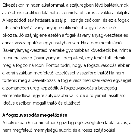
Étkezéskor, minden alkalommal, a szájüregben lévő baktériumok
az élelmiszerekben található szénhidrátot káros savakká alakítják át.
A képződött sav hatására a száj pH szintje csökken, és ez a fogak
felszínén lévő ásványi anyag csökkenését vagy elvesztését
okozza. Jó szájhigiéne esetén a fogak ásványianyag-vesztése és
annak visszaépülése egyensúlyban van. Ha a demineralizáció
(ásványianyag-vesztés) mértéke gyorsabban következik be, mint a
remineralizáció (ásványianyag- beépülés), egy fehér folt jelenik
meg a fogzománcon. Fontos tudni, hogy a fogszuvasodás ebben
a korai szakban megfelelő kezeléssel visszafordítható! Ha nem
történik meg a beavatkozás, a fog elveszítheti szerkezeti egységét,
a zománcban üreg képződik. A fogszuvasodás a betegség
előrehaladtával egyre súlyosabbá válik, de a folyamat lassítható,
ideális esetben megállítható és ellátható.
A fogszuvasodás megelőzése
A cukrokban (szénhidrátban) gazdag egészségtelen táplálkozás, a
nem megfelelő mennyiségű fluorid és a rossz szájápolási