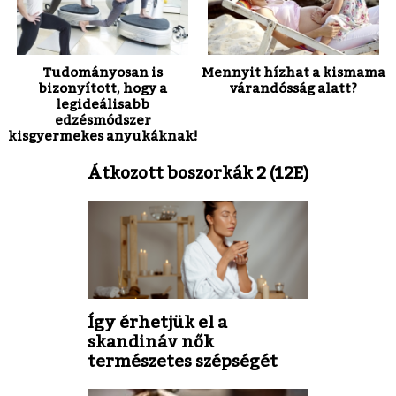
Tudományosan is
Mennyit hízhat a kismama
bizonyított, hogy a
várandósság alatt?
legideálisabb
edzésmódszer
kisgyermekes anyukáknak!
Átkozott boszorkák 2 (12E)
Így érhetjük el a
skandináv nők
természetes szépségét