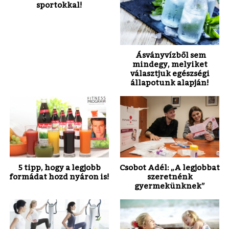
sportokkal!
Ásványvízből sem
mindegy, melyiket
választjuk egészségi
állapotunk alapján!
5 tipp, hogy a legjobb
Csobot Adél: „A legjobbat
formádat hozd nyáron is!
szeretnénk
gyermekünknek”