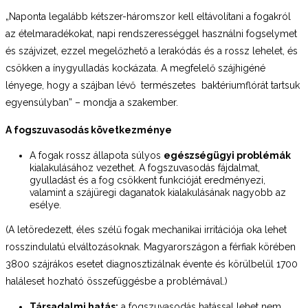
„Naponta legalább kétszer-háromszor kell eltávolítani a fogakról
az ételmaradékokat, napi rendszerességgel használni fogselymet
és szájvizet, ezzel megelőzhető a lerakódás és a rossz lehelet, és
csökken a ínygyulladás kockázata. A megfelelő szájhigéné
lényege, hogy a szájban lévő természetes baktériumflórát tartsuk
egyensúlyban” – mondja a szakember.
A fogszuvasodás következménye
A fogak rossz állapota súlyos
egészségügyi problémák
kialakulásához vezethet. A fogszuvasodás fájdalmat,
gyulladást és a fog csökkent funkcióját eredményezi,
valamint a szájüregi daganatok kialakulásának nagyobb az
esélye.
(A letöredezett, éles szélű fogak mechanikai irritációja oka lehet
rosszindulatú elváltozásoknak. Magyarországon a férfiak körében
3800 szájrákos esetet diagnosztizálnak évente és körülbelül 1700
haláleset hozható összefüggésbe a problémával.)
Társadalmi hatás:
a fogszuvasodás hatással lehet nem