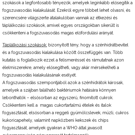
szokások a legfontosabb tényezők, amelyek leginkább elősegítik a
fogszuvasodás kialakulását. Ezekről egyre többet lehet olvasni, és
szerencsére világszerte átalakulóban vannak az étkezési és
táplálkozási szokások, amivel egyes országokban sikerült is
csökkenteni a fogszuvasodás magas előfordulási arányát.
Táplálkozási szokások:
bizonyított tény, hogy a szénhidrátbevitel
és a fogszuvasodás kialakulása között összefüggés van. Több
kutatás is foglalkozik ezzel a felismeréssel és rámutatnak azon
élelmiszerekre, amely elősegítheti, vagy akár mérsékelheti a
fogszuvasodás kialakulásának esélyét.
A fogszuvasodás szempontjából azok a szénhidrátok károsak,
amelyek a szájban található baktériumok hatására könnyen
lebonthatók – elsősorban az egyszerű, finomított cukrok.
Csökkenteni kell a magas cukortartalmú ételek és italok
fogyasztását, elsősorban a reggeli gyümölcslevek, müzli, cukros
kukoricapehely, valamint napközbeni kekszek és chips
fogyasztását, amelyek gyakran a WHO által javasolt