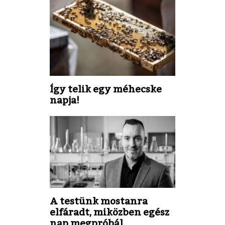
Így telik egy méhecske
napja!
A testünk mostanra
elfáradt, miközben egész
nap megpróbál