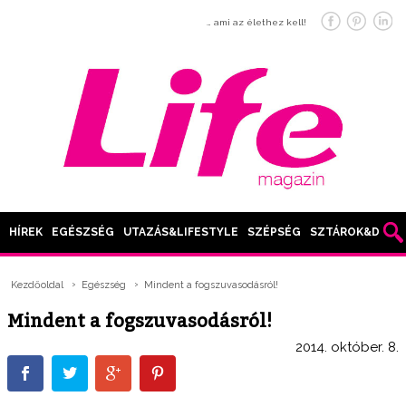
… ami az élethez kell!
HÍREK
EGÉSZSÉG
UTAZÁS&LIFESTYLE
SZÉPSÉG
SZTÁROK&DIVAT
Kezdőoldal
Egészség
Mindent a fogszuvasodásról!
Mindent a fogszuvasodásról!
2014. október. 8.