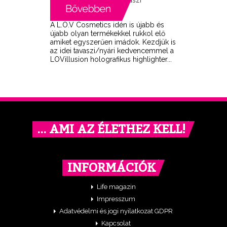
A L.O.V Cosmetics idén is újabb és
újabb olyan termékekkel rukkol elő
amiket egyszerűen imádok. Kezdjük is
az idei tavaszi/nyári kedvencemmel a
LOVillusion holografikus highlighter...
… AMI AZ ÉLETHEZ KELL!
INFORMÁCIÓK
Life magazin
Impresszum
Adatvédelmi és jogi nyilatkozat GDPR
Kapcsolat