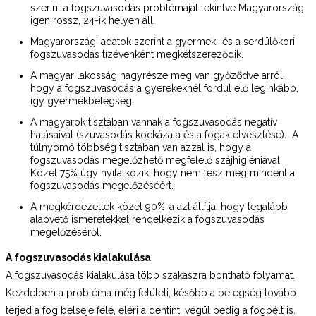
szerint a fogszuvasodás problémáját tekintve Magyarország
igen rossz, 24-ik helyen áll.
Magyarországi adatok szerint a gyermek- és a serdülőkori
fogszuvasodás tízévenként megkétszereződik.
A magyar lakosság nagyrésze meg van győződve arról,
hogy a fogszuvasodás a gyerekeknél fordul elő leginkább,
így gyermekbetegség.
A magyarok tisztában vannak a fogszuvasodás negatív
hatásaival (szuvasodás kockázata és a fogak elvesztése). A
túlnyomó többség tisztában van azzal is, hogy a
fogszuvasodás megelőzhető megfelelő szájhigiéniával.
Közel 75% úgy nyilatkozik, hogy nem tesz meg mindent a
fogszuvasodás megelőzéséért.
A megkérdezettek közel 90%-a azt állítja, hogy legalább
alapvető ismeretekkel rendelkezik a fogszuvasodás
megelőzéséről.
A fogszuvasodás kialakulása
A fogszuvasodás kialakulása több szakaszra bontható folyamat.
Kezdetben a probléma még felületi, később a betegség tovább
terjed a fog belseje felé, eléri a dentint, végül pedig a fogbélt is.