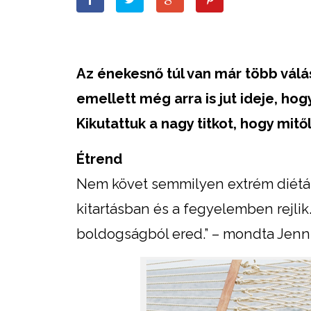
Az énekesnő túl van már több válás
emellett még arra is jut ideje, hog
Kikutattuk a nagy titkot, hogy mit
Étrend
Nem követ semmilyen extrém diétát 
kitartásban és a fegyelemben rejlik
boldogságból ered.” – mondta Jenni