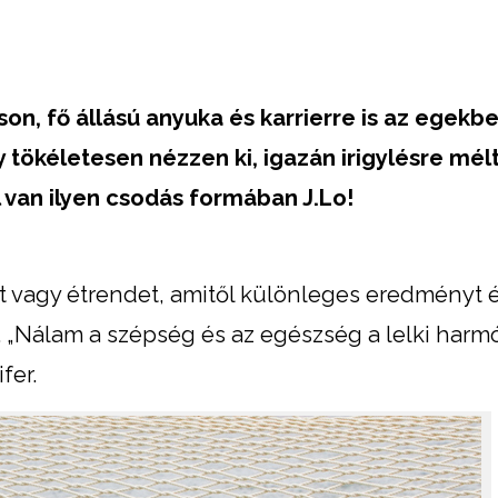
on, fő állású anyuka és karrierre is az egekbe
y tökéletesen nézzen ki, igazán irigylésre mél
ől van ilyen csodás formában J.Lo!
vagy étrendet, amitől különleges eredményt ér
. „Nálam a szépség és az egészség a lelki harm
fer.