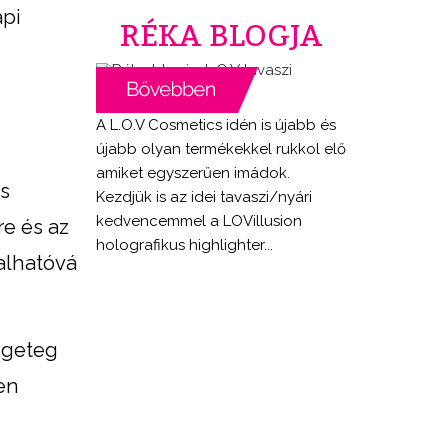
api
RÉKA BLOGJA
A L.O.V Cosmetics idén is újabb és
újabb olyan termékekkel rukkol elő
amiket egyszerűen imádok.
s
Kezdjük is az idei tavaszi/nyári
kedvencemmel a LOVillusion
e és az
holografikus highlighter...
ralhatóvá
engeteg
en