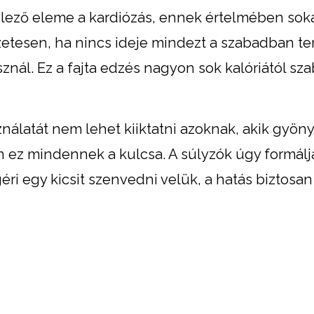
lező eleme a kardiózás, ennek értelmében sok
zetesen, ha nincs ideje mindezt a szabadban te
znál. Ez a fajta edzés nagyon sok kalóriától sza
nálatát nem lehet kiiktatni azoknak, akik gyön
n ez mindennek a kulcsa. A súlyzók úgy formálj
éri egy kicsit szenvedni velük, a hatás biztosan