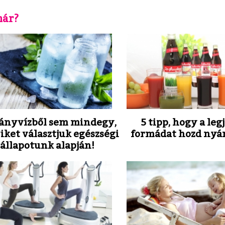
már?
nyvízből sem mindegy,
5 tipp, hogy a leg
ket választjuk egészségi
formádat hozd nyár
állapotunk alapján!