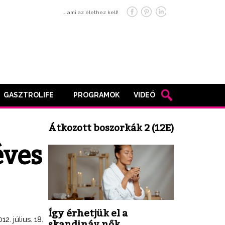
… ami az élethez kell!
GASZTROLIFE
PROGRAMOK
VIDEÓ
Átkozott boszorkák 2 (12E)
éves
Így érhetjük el a
12. július. 18.
skandináv nők