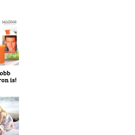
jobb
on is!