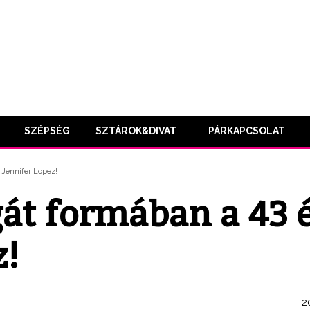
SZÉPSÉG
SZTÁROK&DIVAT
PÁRKAPCSOLAT
 Jennifer Lopez!
gát formában a 43 
z!
20