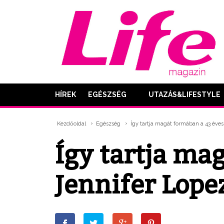
HÍREK
EGÉSZSÉG
UTAZÁS&LIFESTYLE
Kezdőoldal
Egészség
Így tartja magát formában a 43 éves
Így tartja ma
Jennifer Lope