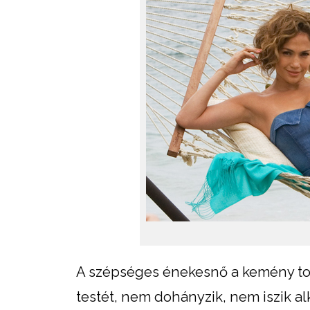
A szépséges énekesnő a kemény tor
testét, nem dohányzik, nem iszik al