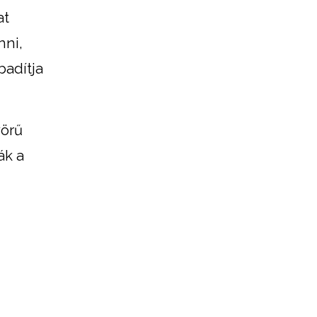
at
nni,
badítja
yörű
ák a