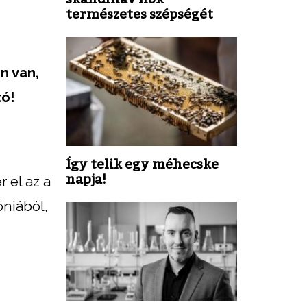
természetes szépségét
n van,
tó!
Így telik egy méhecske
napja!
 el az a
óniából,