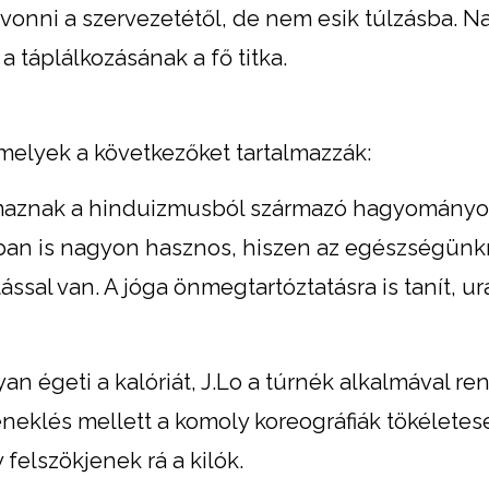
onni a szervezetétől, de nem esik túlzásba. N
a táplálkozásának a fő titka.
 melyek a következőket tartalmazzák:
lmaznak a hinduizmusból származó hagyományo
ban is nagyon hasznos, hiszen az egészségünkr
ssal van. A jóga önmegtartóztatásra is tanít, u
an égeti a kalóriát, J.Lo a túrnék alkalmával r
neklés mellett a komoly koreográfiák tökéletes
felszökjenek rá a kilók.