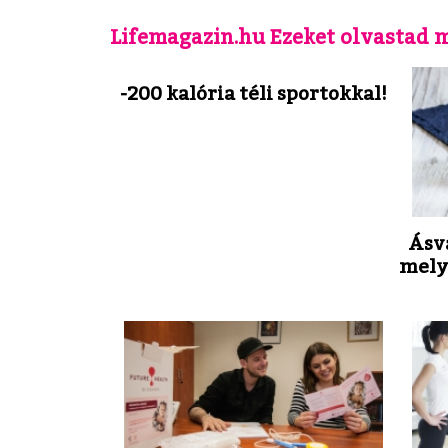
Lifemagazin.hu Ezeket olvastad 
-200 kalória téli sportokkal!
Ásvá
melyi