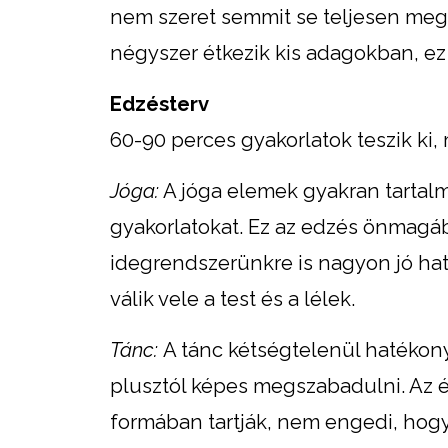
nem szeret semmit se teljesen megv
négyszer étkezik kis adagokban, ez 
Edzésterv
60-90 perces gyakorlatok teszik ki,
Jóga:
A jóga elemek gyakran tarta
gyakorlatokat. Ez az edzés önmagá
idegrendszerünkre is nagyon jó hatá
válik vele a test és a lélek.
Tánc:
A tánc kétségtelenül hatékony
plusztól képes megszabadulni. Az é
formában tartják, nem engedi, hogy 