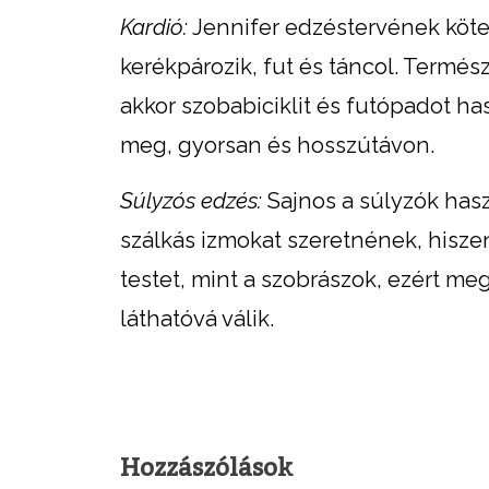
Kardió:
Jennifer edzéstervének köte
kerékpározik, fut és táncol. Termés
akkor szobabiciklit és futópadot has
meg, gyorsan és hosszútávon.
Súlyzós edzés:
Sajnos a súlyzók hasz
szálkás izmokat szeretnének, hisze
testet, mint a szobrászok, ezért meg
láthatóvá válik.
Hozzászólások