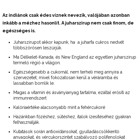
Az indiánok csak édes víznek nevezik, valójában azonban
inkább a mézhez hasonlít. A juharszirup nem csak finom, de
egészséges is.
Juharszirupot akkor kapunk, ha a juharfa cukros nedvét
többszörösen leszűrjük.
Ma Délkelet-Kanada, és New England az egyetlen juharszirup
termelő régió a világon.
Egészségesebb a cukornál, nem terheli meg annyira a
szervezetet, mivel fokozatosan kerül a véráramba és
lassabban bomlik le.
Magas a vitamin és ásványianyag tartalma, ezáltal erősíti az
immunrendszert
Kalóriaértéke alacsonyabb mint a fehércukoré
Hazánkban főzéshez, sütéshez, italok ízesítéséhez gyakran
felhasználják.
Kutatások során antioxidánsokat, gyulladáscsökkentő
anyagokat, és vércukorszintet szabályozó polifenolokat