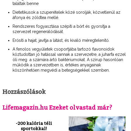
találtak benne
Dietetikusok a szuperételek közé sorolják, közvetlenül az
áfonya és zöldtea mellé.
Rendszeres fogyasztása szépíti a bőrt és gyorsítja a
szervezet regenerálódását.
Erősíti a hajat, javítja a látást, és kiváló méregtelenítő.
A fenolos vegyületek csoportjába tartozó flavonoidok
köztudottan jó hatással vannak a szervezetre, a juharfa ezzel
öli meg a számára ártó baktériumokat. A szirup hasonlóan
működik a szervezetben is, értékes anyagainak
köszönhetően megvédi a betegségekkel szemben.
Hozzászólások
Lifemagazin.hu Ezeket olvastad már?
-200 kalória téli
sportokkal!