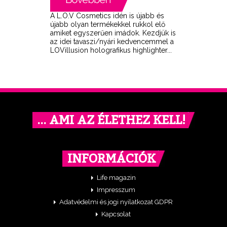
A L.O.V Cosmetics idén is újabb és
újabb olyan termékekkel rukkol elő
amiket egyszerűen imádok. Kezdjük is
az idei tavaszi/nyári kedvencemmel a
LOVillusion holografikus highlighter...
… AMI AZ ÉLETHEZ KELL!
INFORMÁCIÓK
Life magazin
Impresszum
Adatvédelmi és jogi nyilatkozat GDPR
Kapcsolat