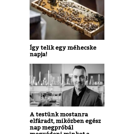
Így telik egy méhecske
napja!
A testünk mostanra
elfáradt, miközben egész
nap megpróbál