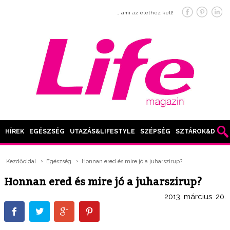
… ami az élethez kell!
HÍREK
EGÉSZSÉG
UTAZÁS&LIFESTYLE
SZÉPSÉG
SZTÁROK&DIVAT
Kezdőoldal
Egészség
Honnan ered és mire jó a juharszirup?
Honnan ered és mire jó a juharszirup?
2013. március. 20.