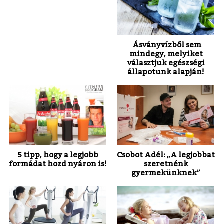
Ásványvízből sem
mindegy, melyiket
választjuk egészségi
állapotunk alapján!
5 tipp, hogy a legjobb
Csobot Adél: „A legjobbat
formádat hozd nyáron is!
szeretnénk
gyermekünknek”