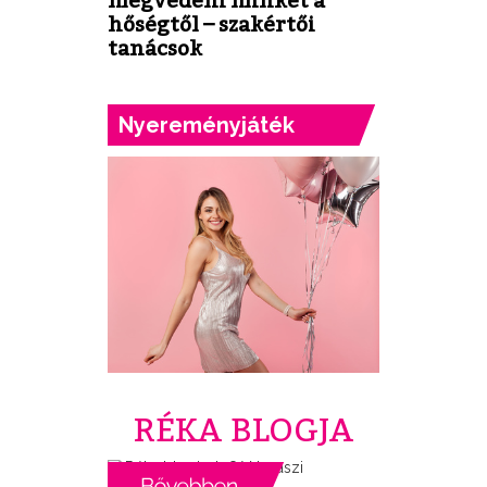
megvédeni minket a
hőségtől – szakértői
tanácsok
Nyereményjáték
RÉKA BLOGJA