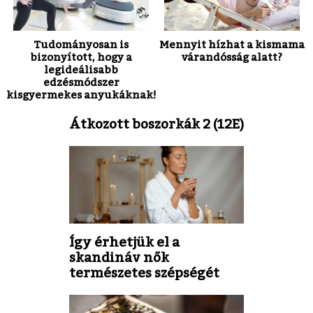
Tudományosan is
Mennyit hízhat a kismama
bizonyított, hogy a
várandósság alatt?
legideálisabb
edzésmódszer
kisgyermekes anyukáknak!
Átkozott boszorkák 2 (12E)
Így érhetjük el a
skandináv nők
természetes szépségét