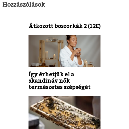
Hozzászólások
Átkozott boszorkák 2 (12E)
Így érhetjük el a
skandináv nők
természetes szépségét