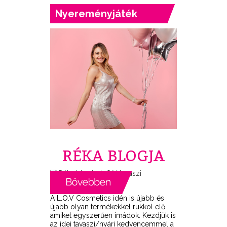
Nyereményjáték
RÉKA BLOGJA
A L.O.V Cosmetics idén is újabb és
újabb olyan termékekkel rukkol elő
amiket egyszerűen imádok. Kezdjük is
az idei tavaszi/nyári kedvencemmel a