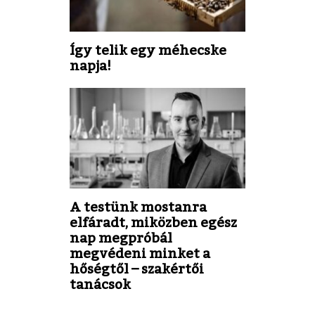
Így telik egy méhecske
napja!
A testünk mostanra
elfáradt, miközben egész
nap megpróbál
megvédeni minket a
hőségtől – szakértői
tanácsok