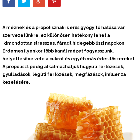
A méznek és a propolisznak is erős gyógyító hatása van
szervezetünkre, ez különösen hatékony lehet a
kimondottan stresszes, fáradt hidegebb őszi napokon.
Érdemes ilyenkor több kanál mézet fogyasszunk,
helyettesítve vele a cukrot és egyéb más édesítőszereket.
A propoliszt pedig alkalmazhatjuk húgyúti fertőzések,
gyulladások, légúti fertőzések, megfázások, influenza
kezelésére.