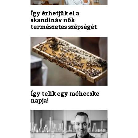
Így érhetjük el a
skandináv nők
természetes szépségét
Így telik egy méhecske
napja!