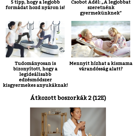
5 tipp, hogy a legjobb
Csobot Adél: „A legjobbat
formádat hozd nyáron is!
szeretnénk
gyermekünknek”
Tudományosan is
Mennyit hízhat a kismama
bizonyított, hogy a
várandósság alatt?
legideálisabb
edzésmódszer
kisgyermekes anyukáknak!
Átkozott boszorkák 2 (12E)