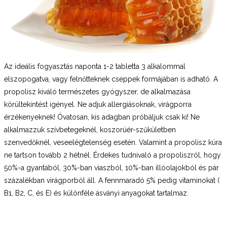
Az ideális fogyasztás naponta 1-2 tabletta 3 alkalommal
elszopogatva, vagy felnőtteknek cseppek formájában is adható. A
propolisz kiváló természetes gyógyszer, de alkalmazása
körültekintést igényel. Ne adjuk allergiásoknak, virágporra
érzékenyeknek! Óvatosan, kis adagban próbáljuk csak ki! Ne
alkalmazzuk szívbetegeknél, koszorúér-szűkületben
szenvedőknél, veseelégtelenség esetén. Valamint a propolisz kúra
ne tartson tovább 2 hétnél. Érdekes tudnivaló a propoliszról, hogy
50%-a gyantából, 30%-ban viaszból, 10%-ban illóolajokból és pár
százalékban virágporból áll. A fennmaradó 5% pedig vitaminokat (
B1, B2, C, és E) és különféle ásványi anyagokat tartalmaz.