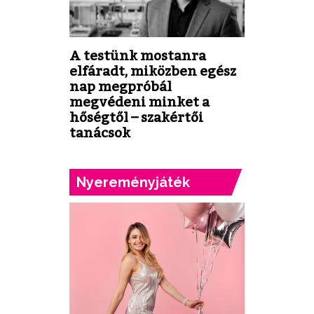
A testünk mostanra
elfáradt, miközben egész
nap megpróbál
megvédeni minket a
hőségtől – szakértői
tanácsok
Nyereményjáték