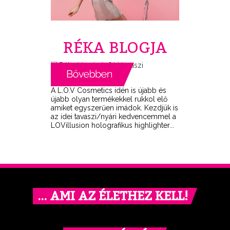
RÉKA BLOGJA
A L.O.V Cosmetics idén is újabb és
újabb olyan termékekkel rukkol elő
amiket egyszerűen imádok. Kezdjük is
az idei tavaszi/nyári kedvencemmel a
LOVillusion holografikus highlighter...
… AMI AZ ÉLETHEZ KELL!