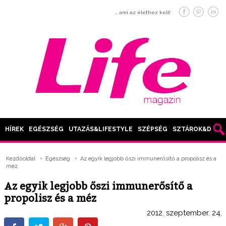
… ami az élethez kell!
HÍREK
EGÉSZSÉG
UTAZÁS&LIFESTYLE
SZÉPSÉG
SZTÁROK&DIVAT
Kezdőoldal
Egészség
Az egyik legjobb őszi immunerősítő a propolisz és a
méz
Az egyik legjobb őszi immunerősítő a
propolisz és a méz
2012. szeptember. 24.