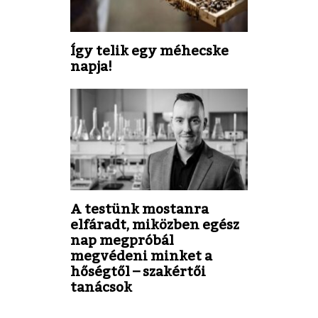
Így telik egy méhecske
napja!
A testünk mostanra
elfáradt, miközben egész
nap megpróbál
megvédeni minket a
hőségtől – szakértői
tanácsok