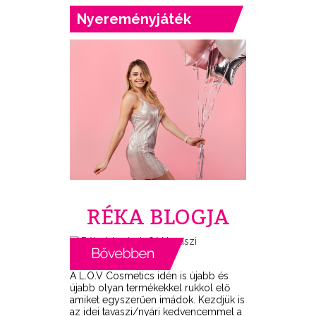
Nyereményjáték
RÉKA BLOGJA
A L.O.V Cosmetics idén is újabb és
újabb olyan termékekkel rukkol elő
amiket egyszerűen imádok. Kezdjük is
az idei tavaszi/nyári kedvencemmel a