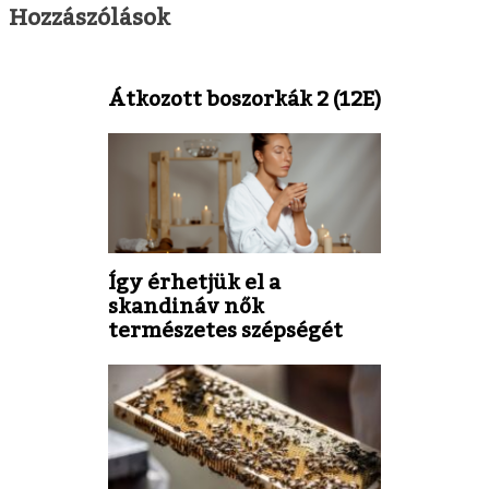
Hozzászólások
Átkozott boszorkák 2 (12E)
Így érhetjük el a
skandináv nők
természetes szépségét