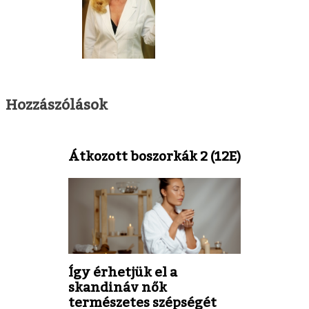
Hozzászólások
Átkozott boszorkák 2 (12E)
Így érhetjük el a
skandináv nők
természetes szépségét