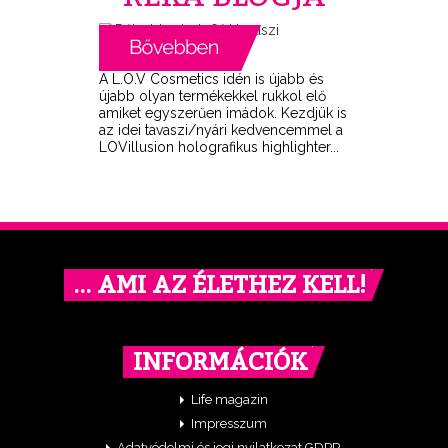
A L.O.V Cosmetics idén is újabb és
újabb olyan termékekkel rukkol elő
amiket egyszerűen imádok. Kezdjük is
az idei tavaszi/nyári kedvencemmel a
LOVillusion holografikus highlighter...
… AMI AZ ÉLETHEZ KELL!
INFORMÁCIÓK
Life magazin
Impresszum
Adatvédelmi és jogi nyilatkozat GDPR