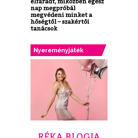
elfáradt, miközben egész
nap megpróbál
megvédeni minket a
hőségtől – szakértői
tanácsok
Nyereményjáték
RÉKA BLOGJA