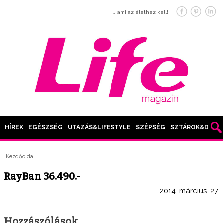
… ami az élethez kell!
HÍREK
EGÉSZSÉG
UTAZÁS&LIFESTYLE
SZÉPSÉG
SZTÁROK&DIVAT
Kezdőoldal
RayBan 36.490.-
2014. március. 27.
Hozzászólások