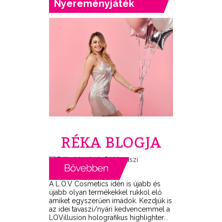
Nyereményjáték
RÉKA BLOGJA
A L.O.V Cosmetics idén is újabb és
újabb olyan termékekkel rukkol elő
amiket egyszerűen imádok. Kezdjük is
az idei tavaszi/nyári kedvencemmel a
LOVillusion holografikus highlighter...