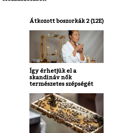
Átkozott boszorkák 2 (12E)
Így érhetjük el a
skandináv nők
természetes szépségét