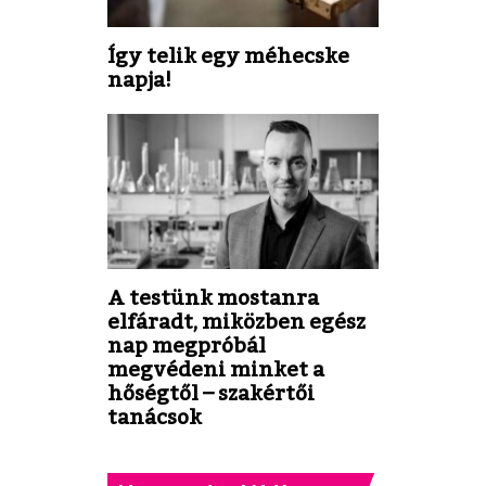
Így telik egy méhecske
napja!
A testünk mostanra
elfáradt, miközben egész
nap megpróbál
megvédeni minket a
hőségtől – szakértői
tanácsok