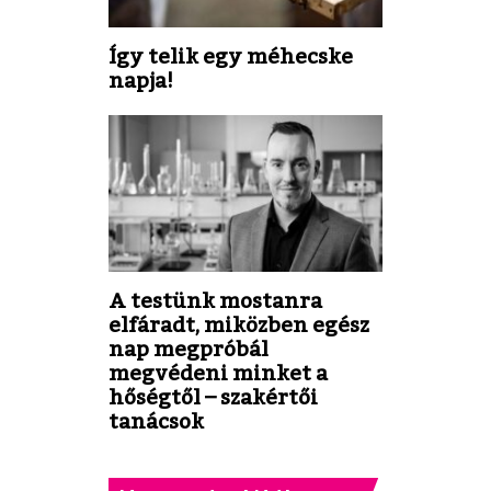
Így telik egy méhecske
napja!
A testünk mostanra
elfáradt, miközben egész
nap megpróbál
megvédeni minket a
hőségtől – szakértői
tanácsok