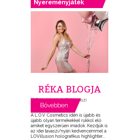
Nyereményjáték
RÉKA BLOGJA
A L.O.V Cosmetics idén is újabb és
újabb olyan termékekkel rukkol elő
amiket egyszerűen imádok. Kezdjük is
az idei tavaszi/nyári kedvencemmel a
LOVillusion holografikus highlighter...