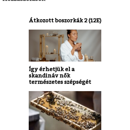
Átkozott boszorkák 2 (12E)
Így érhetjük el a
skandináv nők
természetes szépségét