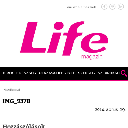
… ami az élethez kell!
HÍREK
EGÉSZSÉG
UTAZÁS&LIFESTYLE
SZÉPSÉG
SZTÁROK&DIVAT
Kezdőoldal
IMG_9378
2014. április. 29.
Hozzászólások