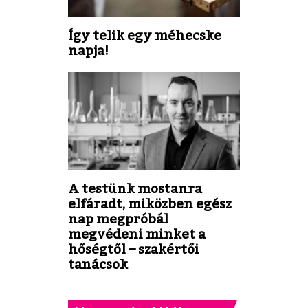
Így telik egy méhecske
napja!
A testünk mostanra
elfáradt, miközben egész
nap megpróbál
megvédeni minket a
hőségtől – szakértői
tanácsok