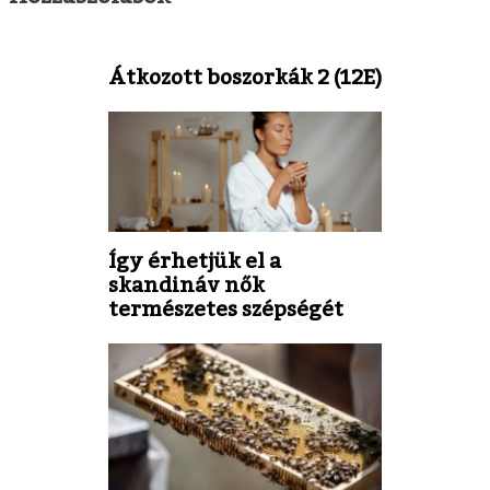
Átkozott boszorkák 2 (12E)
Így érhetjük el a
skandináv nők
természetes szépségét