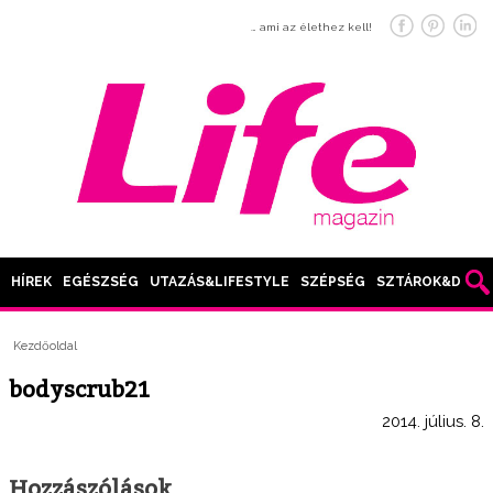
… ami az élethez kell!
HÍREK
EGÉSZSÉG
UTAZÁS&LIFESTYLE
SZÉPSÉG
SZTÁROK&DIVAT
Kezdőoldal
bodyscrub21
2014. július. 8.
Hozzászólások