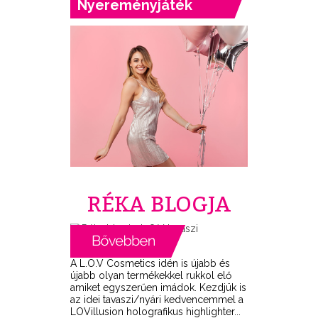
Nyereményjáték
RÉKA BLOGJA
A L.O.V Cosmetics idén is újabb és
újabb olyan termékekkel rukkol elő
amiket egyszerűen imádok. Kezdjük is
az idei tavaszi/nyári kedvencemmel a
LOVillusion holografikus highlighter...