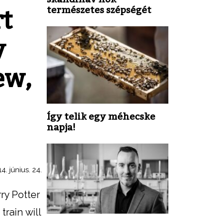
természetes szépségét
rt
y
new,
Így telik egy méhecske
napja!
4. június. 24.
ry Potter
train will