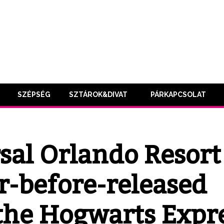
SZÉPSÉG
SZTÁROK&DIVAT
PÁRKAPCSOLAT
sal Orlando Resort
r-before-released
 the Hogwarts Expr