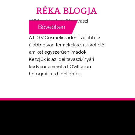
RÉKA BLOGJA
A L.O.V Cosmetics idén is újabb és
újabb olyan termékekkel rukkol elő
amiket egyszerűen imádok.
Kezdjük is az idei tavaszi/nyári
kedvencemmel a LOVillusion
holografikus highlighter...