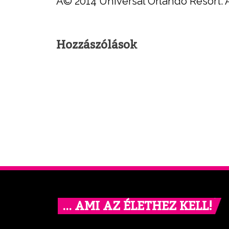
Â© 2014 Universal Orlando Resort. A
Hozzászólások
… AMI AZ ÉLETHEZ KELL!