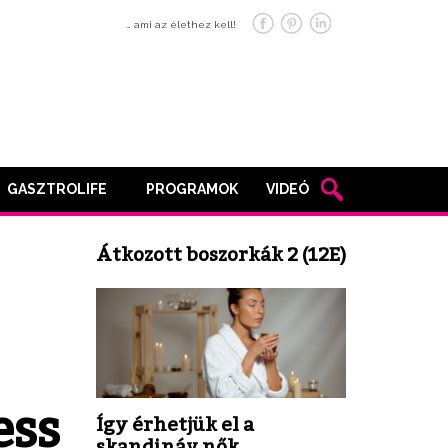
… ami az élethez kell!
GASZTROLIFE
PROGRAMOK
VIDEÓ
Átkozott boszorkák 2 (12E)
ess
Így érhetjük el a
skandináv nők