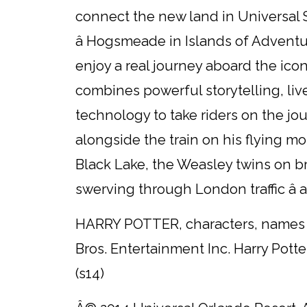
connect the new land in Universal 
â Hogsmeade in Islands of Adventur
enjoy a real journey aboard the ic
combines powerful storytelling, live
technology to take riders on the jou
alongside the train on his flying m
Black Lake, the Weasley twins on br
swerving through London traffic â
HARRY POTTER, characters, names a
Bros. Entertainment Inc. Harry Pott
(s14)