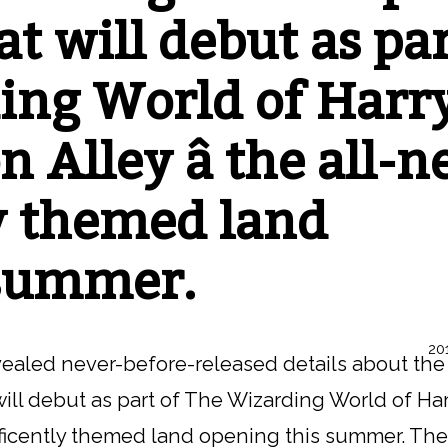
t will debut as pa
ing World of Harr
on Alley â the all-
y themed land
 summer.
201
vealed never-before-released details about the
ll debut as part of The Wizarding World of Har
gnificently themed land opening this summer. The 