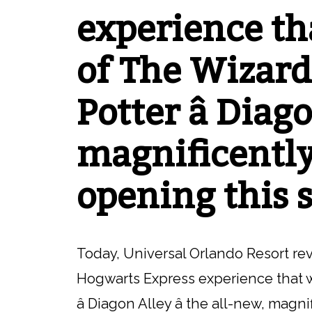
experience tha
of The Wizard
Potter â Diag
magnificentl
opening this
Today, Universal Orlando Resort re
Hogwarts Express experience that wi
â Diagon Alley â the all-new, ma