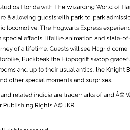
Studios Florida with The Wizarding World of Har
e â allowing guests with park-to-park admissi
onic locomotive. The Hogwarts Express experien
 special effects, lifelike animation and state-of
rney of a lifetime. Guests will see Hagrid come
otorbike, Buckbeak the Hippogriff swoop gracefu
ooms and up to their usual antics, the Knight 
 and other special moments and surprises.
nd related indicia are trademarks of and Â© 
er Publishing Rights Â© JKR.