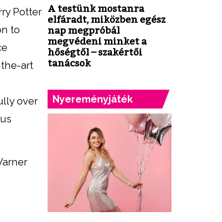
A testünk mostanra
ry Potter
elfáradt, miközben egész
on to
nap megpróbál
megvédeni minket a
ce
hőségtől – szakértői
tanácsok
-the-art
Nyereményjáték
lly over
Bus
Warner