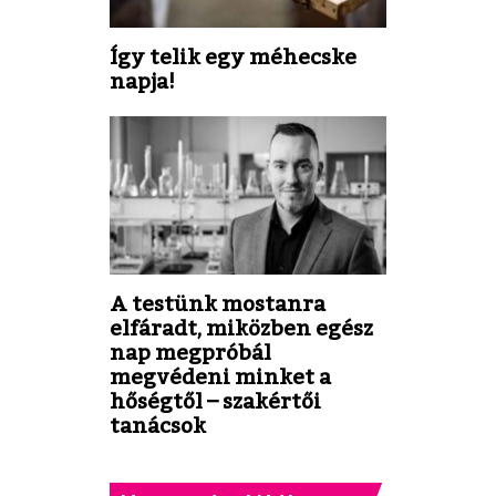
Így telik egy méhecske
napja!
A testünk mostanra
elfáradt, miközben egész
nap megpróbál
megvédeni minket a
hőségtől – szakértői
tanácsok