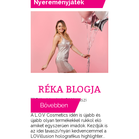
Nyereményjáték
RÉKA BLOGJA
A L.O.V Cosmetics idén is újabb és
újabb olyan termékekkel rukkol elő
amiket egyszerűen imádok. Kezdjük is
az idei tavaszi/nyári kedvencemmel a
LOVillusion holografikus highlighter...