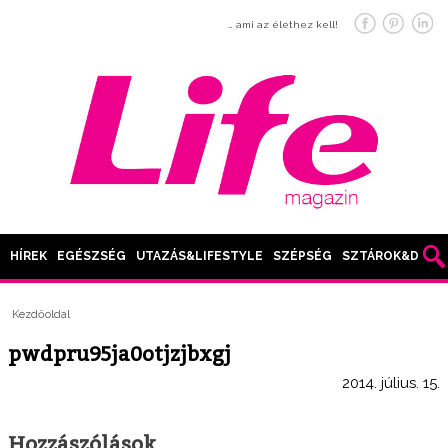
… ami az élethez kell!
HÍREK
EGÉSZSÉG
UTAZÁS&LIFESTYLE
SZÉPSÉG
SZTÁROK&DIVAT
Kezdőoldal
pwdpru95ja0otjzjbxgj
2014. július. 15.
Hozzászólások