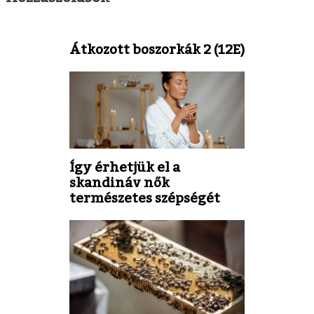
Átkozott boszorkák 2 (12E)
Így érhetjük el a
skandináv nők
természetes szépségét