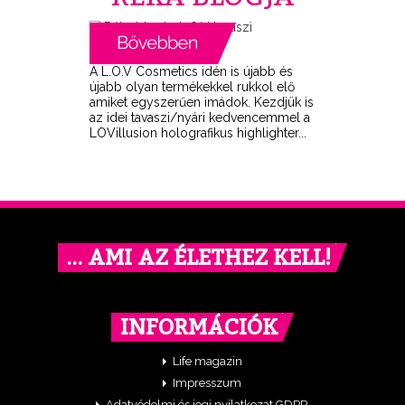
A L.O.V Cosmetics idén is újabb és
újabb olyan termékekkel rukkol elő
amiket egyszerűen imádok. Kezdjük is
az idei tavaszi/nyári kedvencemmel a
LOVillusion holografikus highlighter...
… AMI AZ ÉLETHEZ KELL!
INFORMÁCIÓK
Life magazin
Impresszum
Adatvédelmi és jogi nyilatkozat GDPR