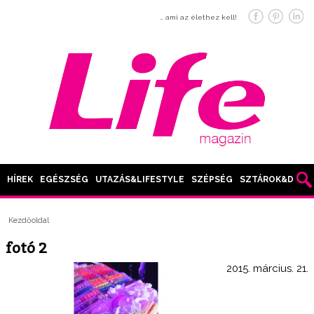
… ami az élethez kell!
HÍREK
EGÉSZSÉG
UTAZÁS&LIFESTYLE
SZÉPSÉG
SZTÁROK&DIVAT
Kezdőoldal
fotó 2
2015. március. 21.