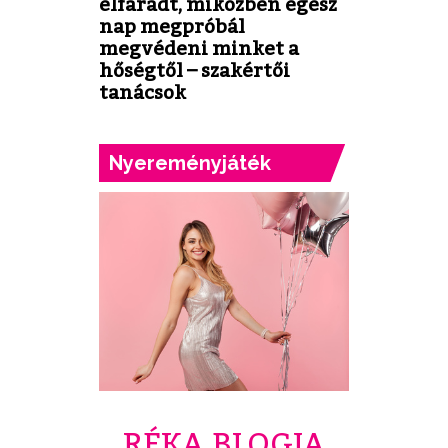
elfáradt, miközben egész
nap megpróbál
megvédeni minket a
hőségtől – szakértői
tanácsok
Nyereményjáték
RÉKA BLOGJA