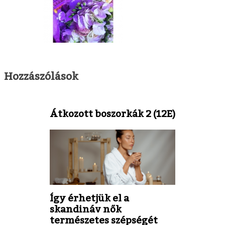
Hozzászólások
Átkozott boszorkák 2 (12E)
Így érhetjük el a
skandináv nők
természetes szépségét