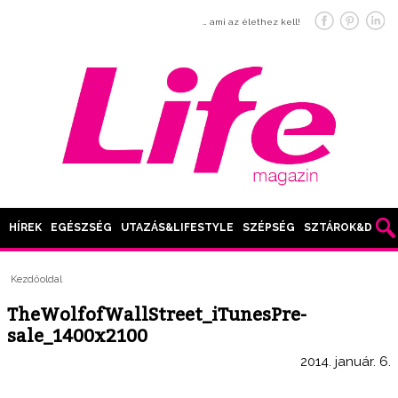
… ami az élethez kell!
HÍREK
EGÉSZSÉG
UTAZÁS&LIFESTYLE
SZÉPSÉG
SZTÁROK&DIVAT
Kezdőoldal
TheWolfofWallStreet_iTunesPre-
sale_1400x2100
2014. január. 6.