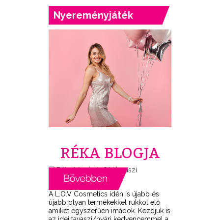
Nyereményjáték
RÉKA BLOGJA
A L.O.V Cosmetics idén is újabb és
újabb olyan termékekkel rukkol elő
amiket egyszerűen imádok. Kezdjük is
az idei tavaszi/nyári kedvencemmel a