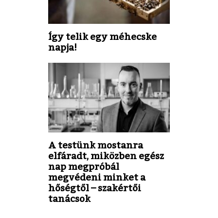
Így telik egy méhecske
napja!
A testünk mostanra
elfáradt, miközben egész
nap megpróbál
megvédeni minket a
hőségtől – szakértői
tanácsok