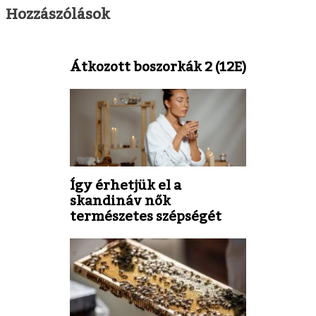
Hozzászólások
Átkozott boszorkák 2 (12E)
Így érhetjük el a
skandináv nők
természetes szépségét