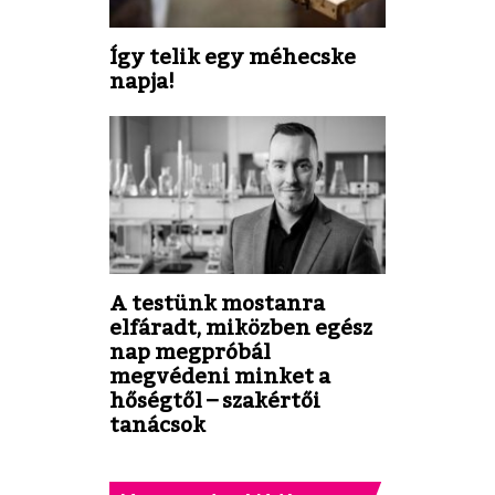
Így telik egy méhecske
napja!
A testünk mostanra
elfáradt, miközben egész
nap megpróbál
megvédeni minket a
hőségtől – szakértői
tanácsok