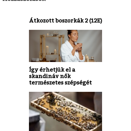
Átkozott boszorkák 2 (12E)
Így érhetjük el a
skandináv nők
természetes szépségét