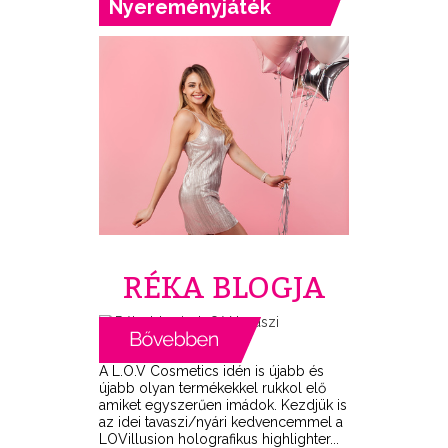
Nyereményjáték
RÉKA BLOGJA
A L.O.V Cosmetics idén is újabb és
újabb olyan termékekkel rukkol elő
amiket egyszerűen imádok. Kezdjük is
az idei tavaszi/nyári kedvencemmel a
LOVillusion holografikus highlighter...