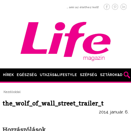
… ami az élethez kell!
HÍREK
EGÉSZSÉG
UTAZÁS&LIFESTYLE
SZÉPSÉG
SZTÁROK&DIVAT
Kezdőoldal
the_wolf_of_wall_street_trailer_t
2014. január. 6.
Hozzászólások