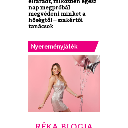
elfáradt, miközben egész
nap megpróbál
megvédeni minket a
hőségtől – szakértői
tanácsok
Nyereményjáték
RÉKA BLOGJA