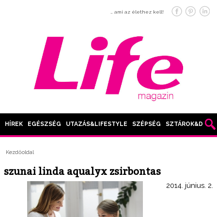
… ami az élethez kell!
HÍREK
EGÉSZSÉG
UTAZÁS&LIFESTYLE
SZÉPSÉG
SZTÁROK&DIVAT
Kezdőoldal
szunai linda aqualyx zsirbontas
2014. június. 2.