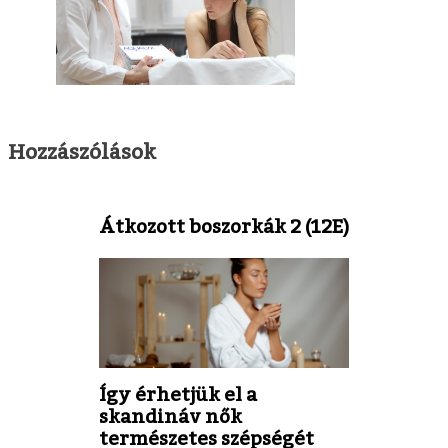
Hozzászólások
Átkozott boszorkák 2 (12E)
Így érhetjük el a
skandináv nők
természetes szépségét