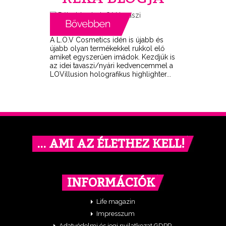
A L.O.V Cosmetics idén is újabb és
újabb olyan termékekkel rukkol elő
amiket egyszerűen imádok. Kezdjük is
az idei tavaszi/nyári kedvencemmel a
LOVillusion holografikus highlighter...
… AMI AZ ÉLETHEZ KELL!
INFORMÁCIÓK
Life magazin
Impresszum
Adatvédelmi és jogi nyilatkozat GDPR