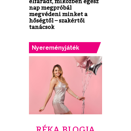
elfáradt, miközben egész
nap megpróbál
megvédeni minket a
hőségtől – szakértői
tanácsok
Nyereményjáték
RÉKA BLOGJA