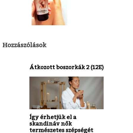
Hozzászólások
Átkozott boszorkák 2 (12E)
Így érhetjük el a
skandináv nők
természetes szépségét