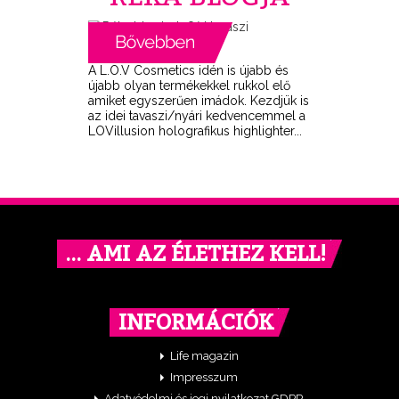
A L.O.V Cosmetics idén is újabb és
újabb olyan termékekkel rukkol elő
amiket egyszerűen imádok. Kezdjük is
az idei tavaszi/nyári kedvencemmel a
LOVillusion holografikus highlighter...
… AMI AZ ÉLETHEZ KELL!
INFORMÁCIÓK
Life magazin
Impresszum
Adatvédelmi és jogi nyilatkozat GDPR