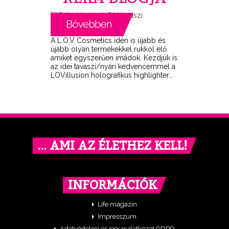
A L.O.V Cosmetics idén is újabb és
újabb olyan termékekkel rukkol elő
amiket egyszerűen imádok. Kezdjük is
az idei tavaszi/nyári kedvencemmel a
LOVillusion holografikus highlighter...
… AMI AZ ÉLETHEZ KELL!
INFORMÁCIÓK
Life magazin
Impresszum
Adatvédelmi és jogi nyilatkozat GDPR