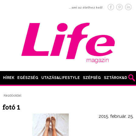
… ami az élethez kell!
HÍREK
EGÉSZSÉG
UTAZÁS&LIFESTYLE
SZÉPSÉG
SZTÁROK&DIVAT
Kezdőoldal
fotó 1
2015. február. 25.