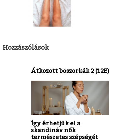
Hozzászólások
Átkozott boszorkák 2 (12E)
Így érhetjük el a
skandináv nők
természetes szépségét