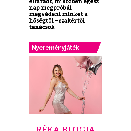
elfáradt, miközben egész
nap megpróbál
megvédeni minket a
hőségtől – szakértői
tanácsok
Nyereményjáték
RÉKA BLOGJA