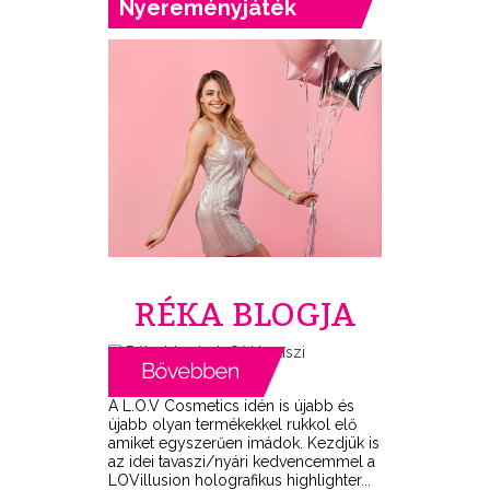
Nyereményjáték
RÉKA BLOGJA
A L.O.V Cosmetics idén is újabb és
újabb olyan termékekkel rukkol elő
amiket egyszerűen imádok. Kezdjük is
az idei tavaszi/nyári kedvencemmel a
LOVillusion holografikus highlighter...