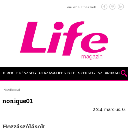
… ami az élethez kell!
HÍREK
EGÉSZSÉG
UTAZÁS&LIFESTYLE
SZÉPSÉG
SZTÁROK&DIVAT
Kezdőoldal
nonique01
2014. március. 6.
Hozzászólások