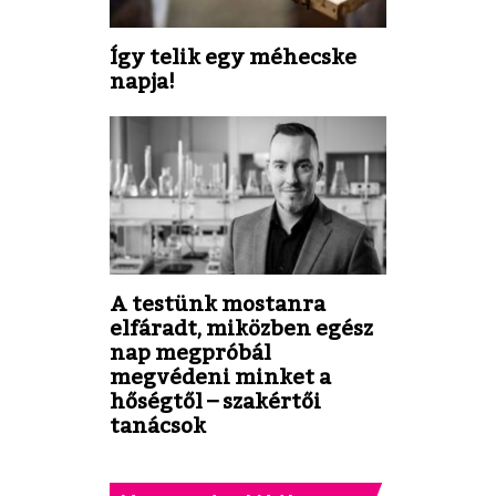
Így telik egy méhecske
napja!
A testünk mostanra
elfáradt, miközben egész
nap megpróbál
megvédeni minket a
hőségtől – szakértői
tanácsok