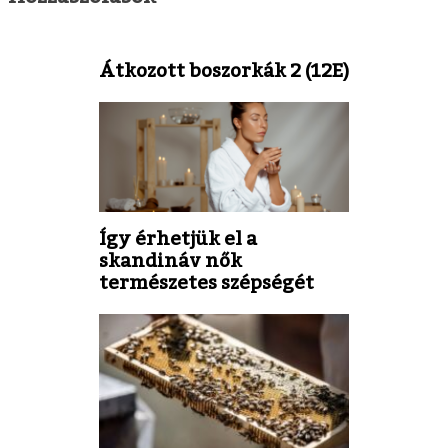
Átkozott boszorkák 2 (12E)
Így érhetjük el a
skandináv nők
természetes szépségét