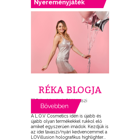
Nyereményjáték
RÉKA BLOGJA
A L.O.V Cosmetics idén is újabb és
újabb olyan termékekkel rukkol elő
amiket egyszerűen imádok. Kezdjük is
az idei tavaszi/nyári kedvencemmel a
LOVillusion holografikus highlighter...