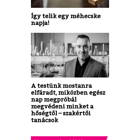
Így telik egy méhecske
napja!
A testünk mostanra
elfáradt, miközben egész
nap megpróbál
megvédeni minket a
hőségtől – szakértői
tanácsok