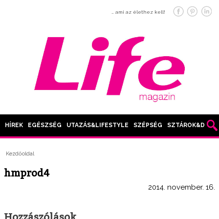
… ami az élethez kell!
HÍREK
EGÉSZSÉG
UTAZÁS&LIFESTYLE
SZÉPSÉG
SZTÁROK&DIVAT
Kezdőoldal
hmprod4
2014. november. 16.
Hozzászólások