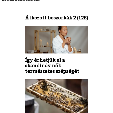
Átkozott boszorkák 2 (12E)
Így érhetjük el a
skandináv nők
természetes szépségét