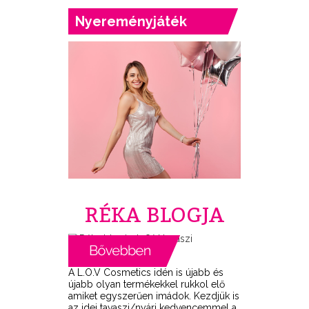
Nyereményjáték
RÉKA BLOGJA
A L.O.V Cosmetics idén is újabb és
újabb olyan termékekkel rukkol elő
amiket egyszerűen imádok. Kezdjük is
az idei tavaszi/nyári kedvencemmel a