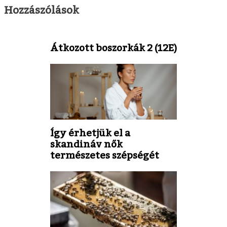
Hozzászólások
Átkozott boszorkák 2 (12E)
Így érhetjük el a
skandináv nők
természetes szépségét