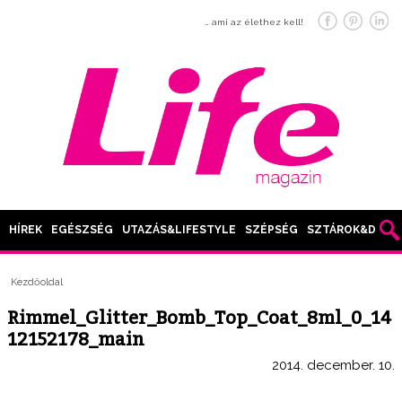
… ami az élethez kell!
HÍREK
EGÉSZSÉG
UTAZÁS&LIFESTYLE
SZÉPSÉG
SZTÁROK&DIVAT
Kezdőoldal
Rimmel_Glitter_Bomb_Top_Coat_8ml_0_14
12152178_main
2014. december. 10.