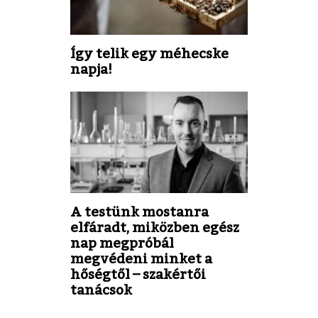
Így telik egy méhecske
napja!
A testünk mostanra
elfáradt, miközben egész
nap megpróbál
megvédeni minket a
hőségtől – szakértői
tanácsok