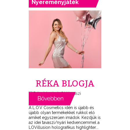
Nyereményjáték
RÉKA BLOGJA
A L.O.V Cosmetics idén is újabb és
újabb olyan termékekkel rukkol elő
amiket egyszerűen imádok. Kezdjük is
az idei tavaszi/nyári kedvencemmel a
LOVillusion holografikus highlighter...