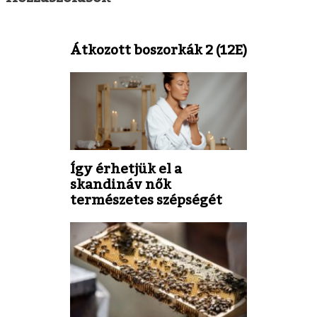
Átkozott boszorkák 2 (12E)
Így érhetjük el a
skandináv nők
természetes szépségét