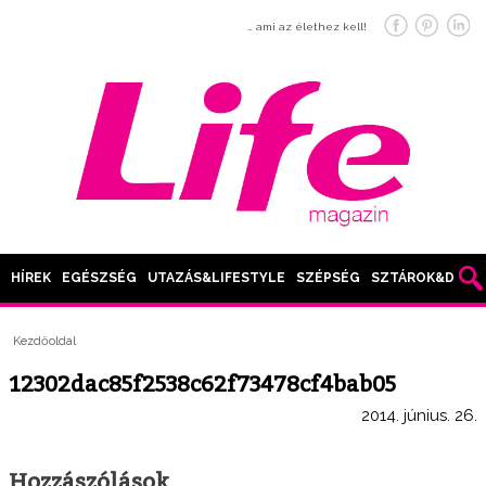
… ami az élethez kell!
HÍREK
EGÉSZSÉG
UTAZÁS&LIFESTYLE
SZÉPSÉG
SZTÁROK&DIVAT
Kezdőoldal
12302dac85f2538c62f73478cf4bab05
2014. június. 26.
Hozzászólások