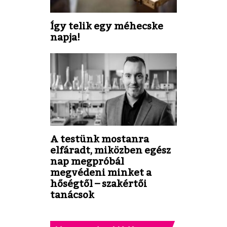
Így telik egy méhecske
napja!
A testünk mostanra
elfáradt, miközben egész
nap megpróbál
megvédeni minket a
hőségtől – szakértői
tanácsok