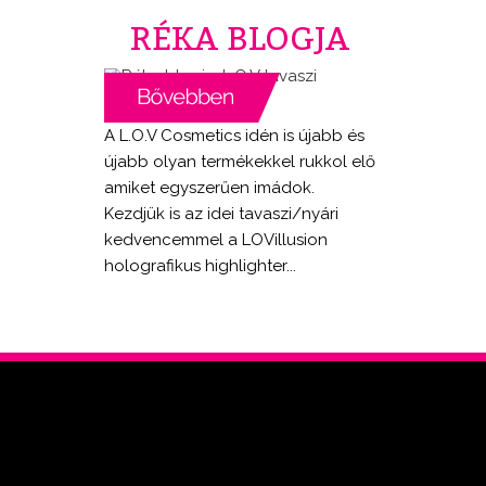
RÉKA BLOGJA
A L.O.V Cosmetics idén is újabb és
újabb olyan termékekkel rukkol elő
amiket egyszerűen imádok.
Kezdjük is az idei tavaszi/nyári
kedvencemmel a LOVillusion
holografikus highlighter...