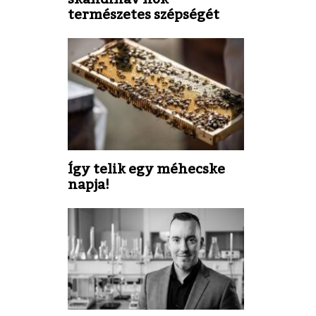
természetes szépségét
Így telik egy méhecske
napja!