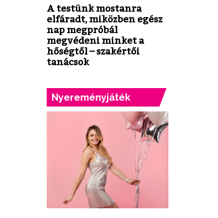
A testünk mostanra
elfáradt, miközben egész
nap megpróbál
megvédeni minket a
hőségtől – szakértői
tanácsok
Nyereményjáték