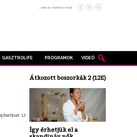
… ami az élethez kell!
GASZTROLIFE
PROGRAMOK
VIDEÓ
Átkozott boszorkák 2 (12E)
eptember. 17.
Így érhetjük el a
skandináv nők