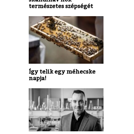
természetes szépségét
Így telik egy méhecske
napja!