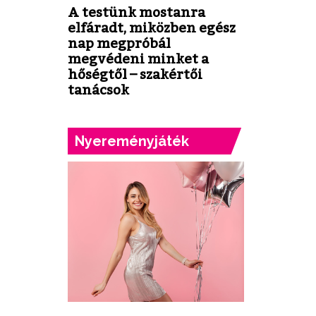
A testünk mostanra
elfáradt, miközben egész
nap megpróbál
megvédeni minket a
hőségtől – szakértői
tanácsok
Nyereményjáték