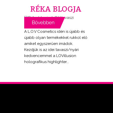
RÉKA BLOGJA
A L.O.V Cosmetics idén is újabb és
újabb olyan termékekkel rukkol elő
amiket egyszerűen imádok.
Kezdjük is az idei tavaszi/nyári
kedvencemmel a LOVillusion
holografikus highlighter...