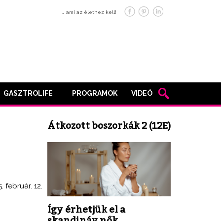
… ami az élethez kell!
GASZTROLIFE
PROGRAMOK
VIDEÓ
Átkozott boszorkák 2 (12E)
. február. 12.
Így érhetjük el a
skandináv nők