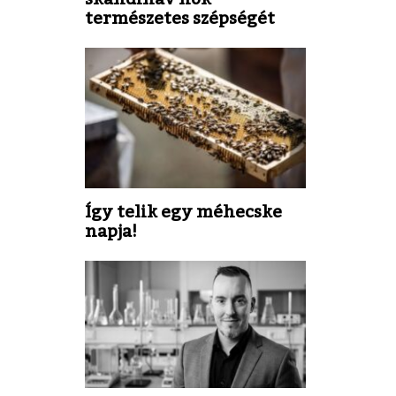
természetes szépségét
Így telik egy méhecske
napja!