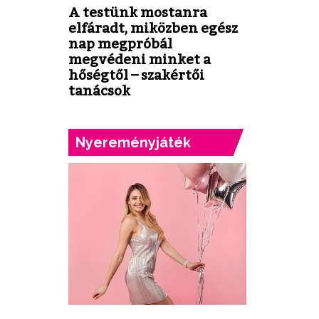
A testünk mostanra
elfáradt, miközben egész
nap megpróbál
megvédeni minket a
hőségtől – szakértői
tanácsok
Nyereményjáték