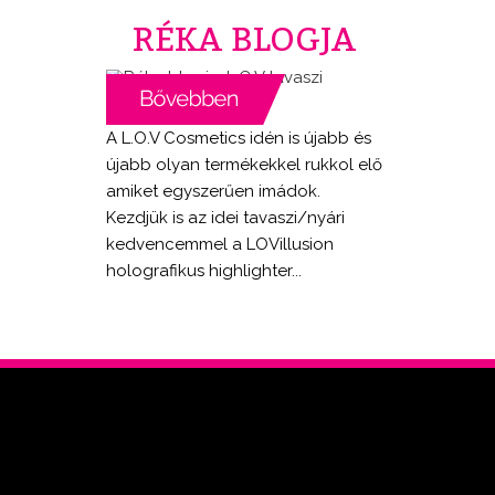
RÉKA BLOGJA
A L.O.V Cosmetics idén is újabb és
újabb olyan termékekkel rukkol elő
amiket egyszerűen imádok.
Kezdjük is az idei tavaszi/nyári
kedvencemmel a LOVillusion
holografikus highlighter...