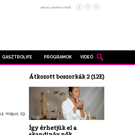
… ami az élethez kell!
GASZTROLIFE
PROGRAMOK
VIDEÓ
Átkozott boszorkák 2 (12E)
4. május. 19.
Így érhetjük el a
skandináv nők