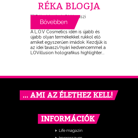
RÉKA BLOGJA
A L.O.V Cosmetics idén is újabb és
újabb olyan termékekkel rukkol elő
amiket egyszerűen imádok. Kezdjük is
az idei tavaszi/nyári kedvencemmel a
LOVillusion holografikus highlighter...
… AMI AZ ÉLETHEZ KELL!
INFORMÁCIÓK
Life magazin
Impresszum