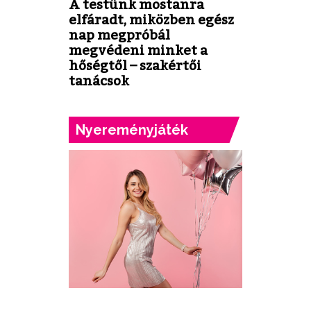
A testünk mostanra
elfáradt, miközben egész
nap megpróbál
megvédeni minket a
hőségtől – szakértői
tanácsok
Nyereményjáték