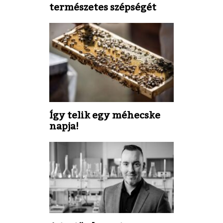
természetes szépségét
Így telik egy méhecske
napja!