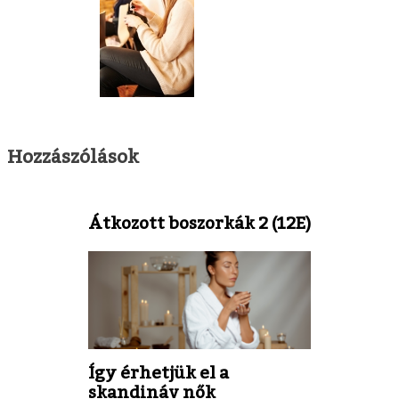
Hozzászólások
Átkozott boszorkák 2 (12E)
Így érhetjük el a
skandináv nők