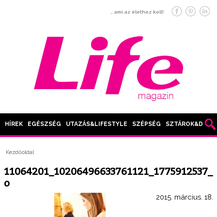
… ami az élethez kell!
HÍREK
EGÉSZSÉG
UTAZÁS&LIFESTYLE
SZÉPSÉG
SZTÁROK&DIVAT
Kezdőoldal
11064201_10206496633761121_1775912537_
o
2015. március. 18.