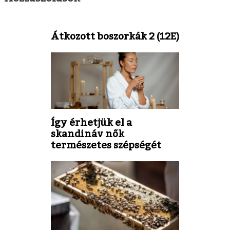
Átkozott boszorkák 2 (12E)
Így érhetjük el a
skandináv nők
természetes szépségét