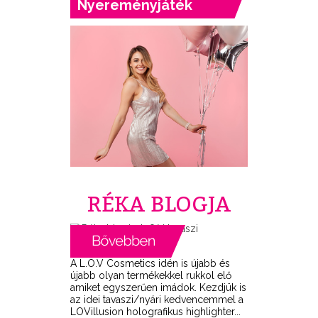
Nyereményjáték
RÉKA BLOGJA
A L.O.V Cosmetics idén is újabb és
újabb olyan termékekkel rukkol elő
amiket egyszerűen imádok. Kezdjük is
az idei tavaszi/nyári kedvencemmel a
LOVillusion holografikus highlighter...