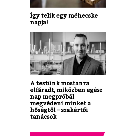
Így telik egy méhecske
napja!
A testünk mostanra
elfáradt, miközben egész
nap megpróbál
megvédeni minket a
hőségtől – szakértői
tanácsok