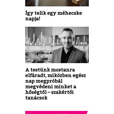
Így telik egy méhecske
napja!
A testünk mostanra
elfáradt, miközben egész
nap megpróbál
megvédeni minket a
hőségtől – szakértői
tanácsok