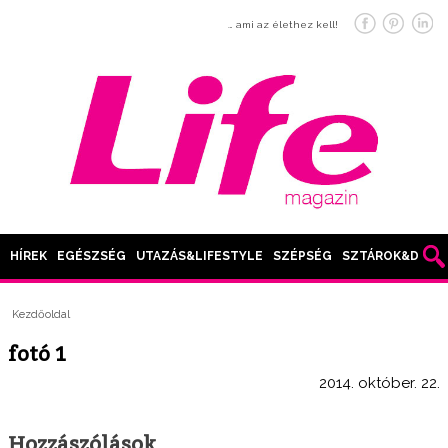
… ami az élethez kell!
HÍREK
EGÉSZSÉG
UTAZÁS&LIFESTYLE
SZÉPSÉG
SZTÁROK&DIVAT
Kezdőoldal
fotó 1
2014. október. 22.
Hozzászólások