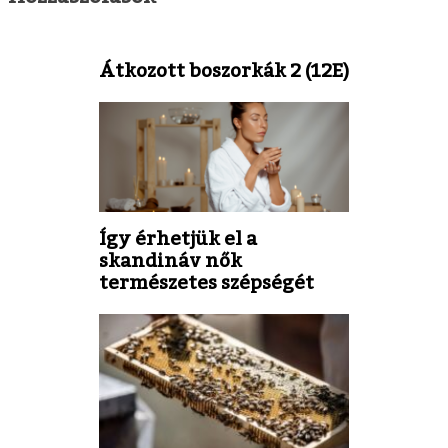
Átkozott boszorkák 2 (12E)
Így érhetjük el a
skandináv nők
természetes szépségét