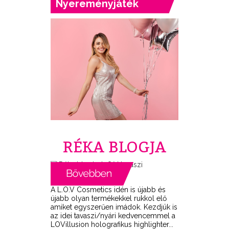
Nyereményjáték
RÉKA BLOGJA
A L.O.V Cosmetics idén is újabb és
újabb olyan termékekkel rukkol elő
amiket egyszerűen imádok. Kezdjük is
az idei tavaszi/nyári kedvencemmel a
LOVillusion holografikus highlighter...