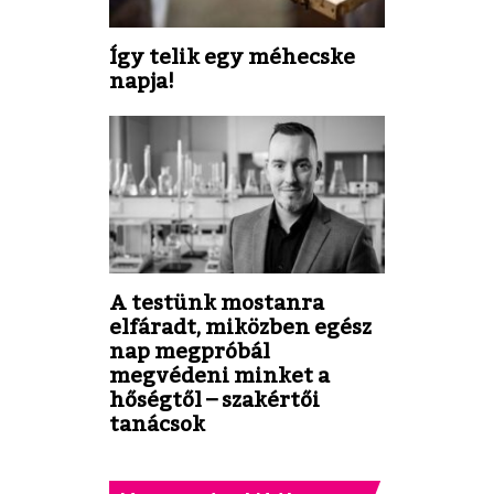
Így telik egy méhecske
napja!
A testünk mostanra
elfáradt, miközben egész
nap megpróbál
megvédeni minket a
hőségtől – szakértői
tanácsok