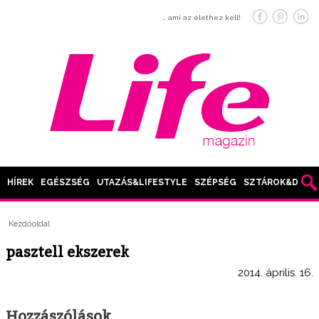
… ami az élethez kell!
HÍREK
EGÉSZSÉG
UTAZÁS&LIFESTYLE
SZÉPSÉG
SZTÁROK&DIVAT
Kezdőoldal
pasztell ekszerek
2014. április. 16.
Hozzászólások