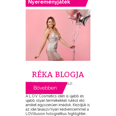
Nyereményjáték
RÉKA BLOGJA
A L.O.V Cosmetics idén is újabb és
újabb olyan termékekkel rukkol elő
amiket egyszerűen imádok. Kezdjük is
az idei tavaszi/nyári kedvencemmel a
LOVillusion holografikus highlighter...