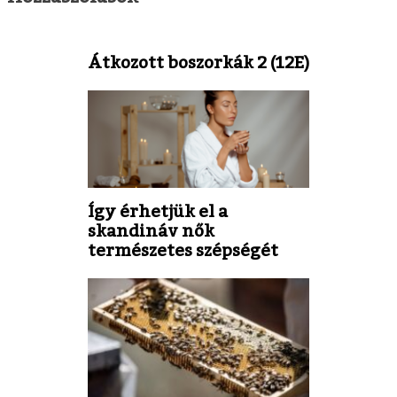
Átkozott boszorkák 2 (12E)
Így érhetjük el a
skandináv nők
természetes szépségét