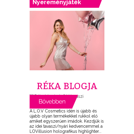
Nyereményjáték
RÉKA BLOGJA
A L.O.V Cosmetics idén is újabb és
újabb olyan termékekkel rukkol elő
amiket egyszerűen imádok. Kezdjük is
az idei tavaszi/nyári kedvencemmel a
LOVillusion holografikus highlighter...