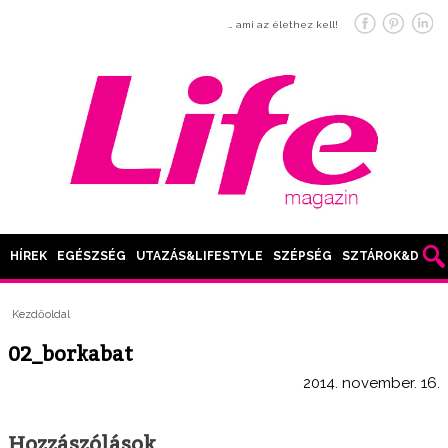
… ami az élethez kell!
HÍREK
EGÉSZSÉG
UTAZÁS&LIFESTYLE
SZÉPSÉG
SZTÁROK&DIVAT
Kezdőoldal
02_borkabat
2014. november. 16.
Hozzászólások