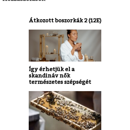
Átkozott boszorkák 2 (12E)
Így érhetjük el a
skandináv nők
természetes szépségét