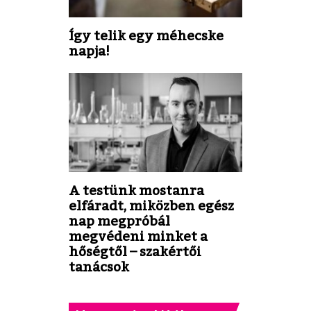
Így telik egy méhecske
napja!
A testünk mostanra
elfáradt, miközben egész
nap megpróbál
megvédeni minket a
hőségtől – szakértői
tanácsok