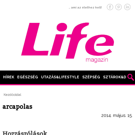
… ami az élethez kell!
HÍREK
EGÉSZSÉG
UTAZÁS&LIFESTYLE
SZÉPSÉG
SZTÁROK&DIVAT
Kezdőoldal
arcapolas
2014. május. 15.
Hozzászólások