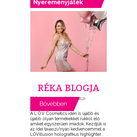
Nyereményjáték
RÉKA BLOGJA
A L.O.V Cosmetics idén is újabb és
újabb olyan termékekkel rukkol elő
amiket egyszerűen imádok. Kezdjük is
az idei tavaszi/nyári kedvencemmel a
LOVillusion holografikus highlighter...