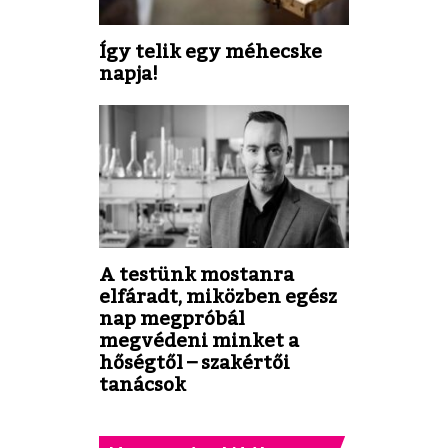
Így telik egy méhecske
napja!
A testünk mostanra
elfáradt, miközben egész
nap megpróbál
megvédeni minket a
hőségtől – szakértői
tanácsok