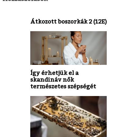
Átkozott boszorkák 2 (12E)
Így érhetjük el a
skandináv nők
természetes szépségét