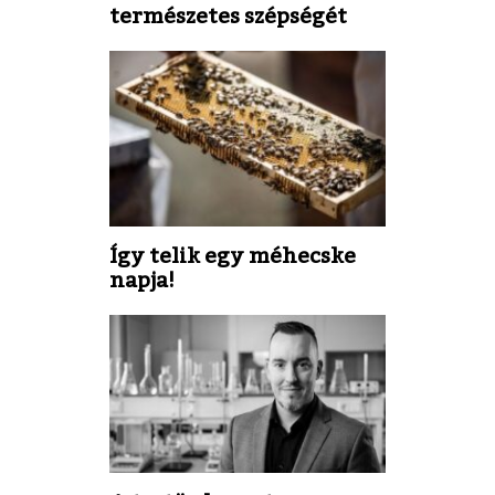
természetes szépségét
Így telik egy méhecske
napja!