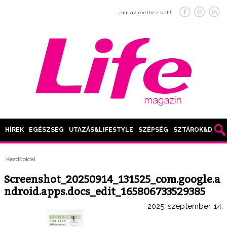
… ami az élethez kell!
HÍREK
EGÉSZSÉG
UTAZÁS&LIFESTYLE
SZÉPSÉG
SZTÁROK&DIVAT
Kezdőoldal
Screenshot_20250914_131525_com.google.a
ndroid.apps.docs_edit_165806733529385
2025. szeptember. 14.