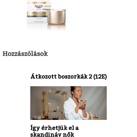
Hozzászólások
Átkozott boszorkák 2 (12E)
Így érhetjük el a
skandináv nők