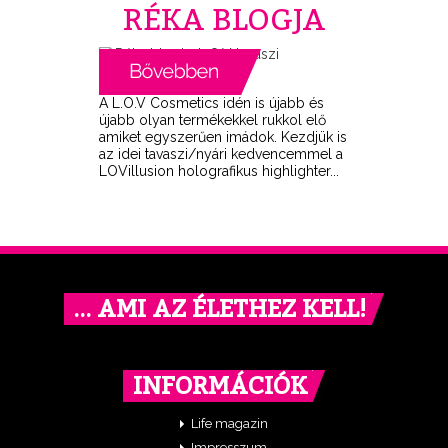
RÉKA BLOGJA
A L.O.V Cosmetics idén is újabb és
újabb olyan termékekkel rukkol elő
amiket egyszerűen imádok. Kezdjük is
az idei tavaszi/nyári kedvencemmel a
LOVillusion holografikus highlighter...
… AMI AZ ÉLETHEZ KELL!
INFORMÁCIÓK
Life magazin
Impresszum