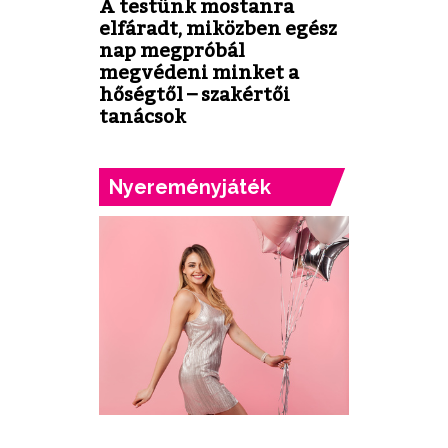
A testünk mostanra
elfáradt, miközben egész
nap megpróbál
megvédeni minket a
hőségtől – szakértői
tanácsok
Nyereményjáték