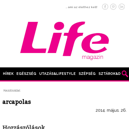
… ami az élethez kell!
HÍREK
EGÉSZSÉG
UTAZÁS&LIFESTYLE
SZÉPSÉG
SZTÁROK&DIVAT
Kezdőoldal
arcapolas
2014. május. 26.
Hozzászólások