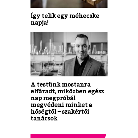
Így telik egy méhecske
napja!
A testünk mostanra
elfáradt, miközben egész
nap megpróbál
megvédeni minket a
hőségtől – szakértői
tanácsok