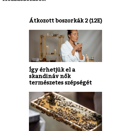
Átkozott boszorkák 2 (12E)
Így érhetjük el a
skandináv nők
természetes szépségét