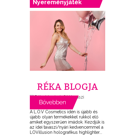
Nyereményjáték
RÉKA BLOGJA
A L.O.V Cosmetics idén is újabb és
újabb olyan termékekkel rukkol elő
amiket egyszerűen imádok. Kezdjük is
az idei tavaszi/nyári kedvencemmel a
LOVillusion holografikus highlighter...