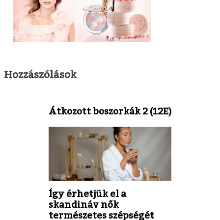
Hozzászólások
Átkozott boszorkák 2 (12E)
Így érhetjük el a
skandináv nők
természetes szépségét