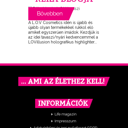
A L.O.V Cosmetics idén is újabb és
újabb olyan termékekkel rukkol elő
amiket egyszerűen imádok. Kezdjük is
az idei tavaszi/nyári kedvencemmel a
LOVillusion holografikus highlighter...
… AMI AZ ÉLETHEZ KELL!
INFORMÁCIÓK
Life magazin
Impresszum
Adatvédelmi és jogi nyilatkozat GDPR