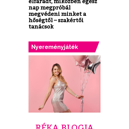
elfáradt, miközben egész
nap megpróbál
megvédeni minket a
hőségtől – szakértői
tanácsok
Nyereményjáték
RÉKA BLOGJA