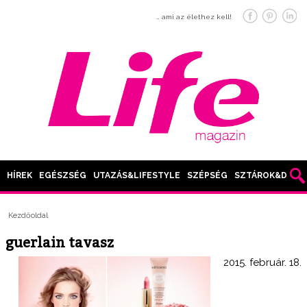
… ami az élethez kell!
HÍREK
EGÉSZSÉG
UTAZÁS&LIFESTYLE
SZÉPSÉG
SZTÁROK&DIVAT
Kezdőoldal
guerlain tavasz
2015. február. 18.