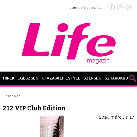
… ami az élethez kell!
HÍREK
EGÉSZSÉG
UTAZÁS&LIFESTYLE
SZÉPSÉG
SZTÁROK&DIVAT
Kezdőoldal
212 VIP Club Edition
2015. március. 17.