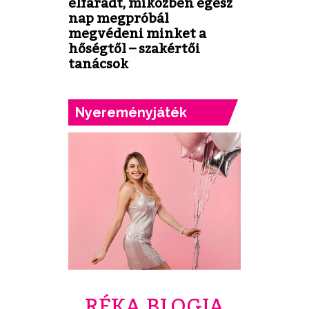
elfáradt, miközben egész
nap megpróbál
megvédeni minket a
hőségtől – szakértői
tanácsok
Nyereményjáték
RÉKA BLOGJA