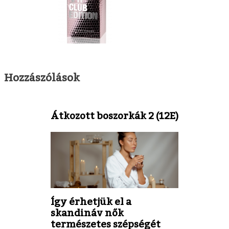
Hozzászólások
Átkozott boszorkák 2 (12E)
Így érhetjük el a
skandináv nők
természetes szépségét