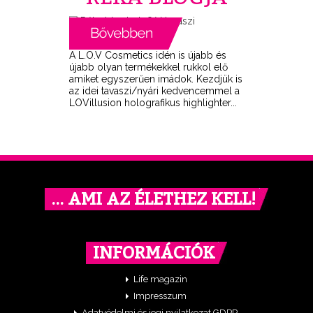
A L.O.V Cosmetics idén is újabb és
újabb olyan termékekkel rukkol elő
amiket egyszerűen imádok. Kezdjük is
az idei tavaszi/nyári kedvencemmel a
LOVillusion holografikus highlighter...
… AMI AZ ÉLETHEZ KELL!
INFORMÁCIÓK
Life magazin
Impresszum
Adatvédelmi és jogi nyilatkozat GDPR