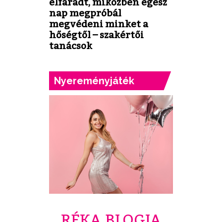
elfáradt, miközben egész
nap megpróbál
megvédeni minket a
hőségtől – szakértői
tanácsok
Nyereményjáték
RÉKA BLOGJA