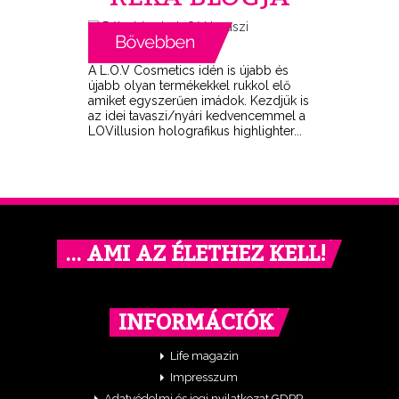
A L.O.V Cosmetics idén is újabb és
újabb olyan termékekkel rukkol elő
amiket egyszerűen imádok. Kezdjük is
az idei tavaszi/nyári kedvencemmel a
LOVillusion holografikus highlighter...
… AMI AZ ÉLETHEZ KELL!
INFORMÁCIÓK
Life magazin
Impresszum
Adatvédelmi és jogi nyilatkozat GDPR