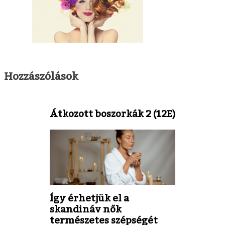
Hozzászólások
Átkozott boszorkák 2 (12E)
Így érhetjük el a
skandináv nők
természetes szépségét