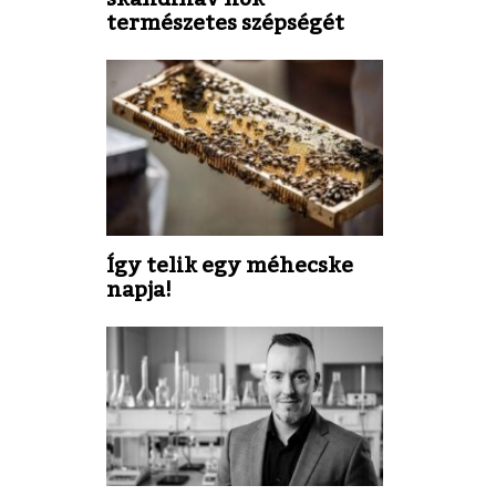
természetes szépségét
Így telik egy méhecske
napja!