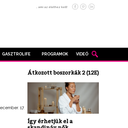
… ami az élethez kell!
GASZTROLIFE
PROGRAMOK
VIDEÓ
Átkozott boszorkák 2 (12E)
december. 17.
Így érhetjük el a
skandináv nők