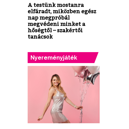
A testünk mostanra
elfáradt, miközben egész
nap megpróbál
megvédeni minket a
hőségtől – szakértői
tanácsok
Nyereményjáték