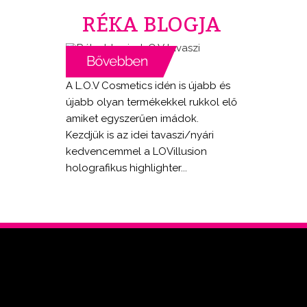
RÉKA BLOGJA
A L.O.V Cosmetics idén is újabb és
újabb olyan termékekkel rukkol elő
amiket egyszerűen imádok.
Kezdjük is az idei tavaszi/nyári
kedvencemmel a LOVillusion
holografikus highlighter...