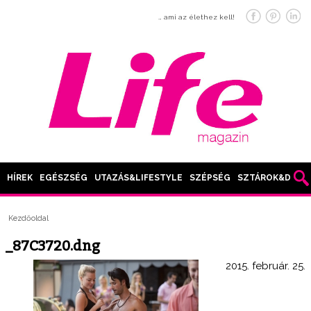
… ami az élethez kell!
HÍREK
EGÉSZSÉG
UTAZÁS&LIFESTYLE
SZÉPSÉG
SZTÁROK&DIVAT
Kezdőoldal
_87C3720.dng
2015. február. 25.