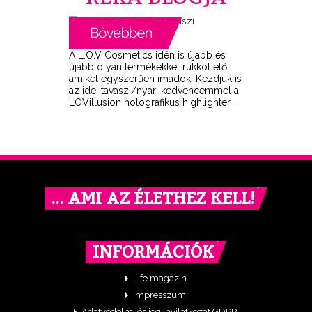
A L.O.V Cosmetics idén is újabb és
újabb olyan termékekkel rukkol elő
amiket egyszerűen imádok. Kezdjük is
az idei tavaszi/nyári kedvencemmel a
LOVillusion holografikus highlighter...
… AMI AZ ÉLETHEZ KELL!
INFORMÁCIÓK
Life magazin
Impresszum
Adatvédelmi és jogi nyilatkozat GDPR