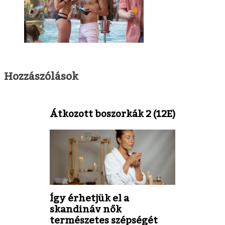
Hozzászólások
Átkozott boszorkák 2 (12E)
Így érhetjük el a
skandináv nők
természetes szépségét