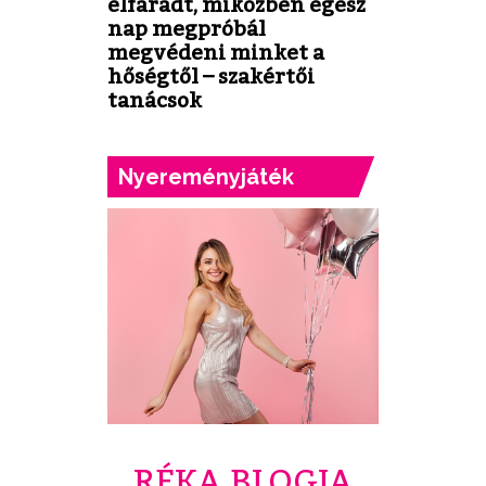
elfáradt, miközben egész
nap megpróbál
megvédeni minket a
hőségtől – szakértői
tanácsok
Nyereményjáték
RÉKA BLOGJA