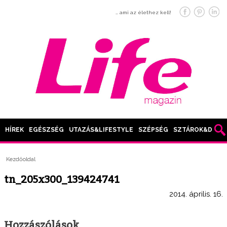
… ami az élethez kell!
HÍREK
EGÉSZSÉG
UTAZÁS&LIFESTYLE
SZÉPSÉG
SZTÁROK&DIVAT
Kezdőoldal
tn_205x300_139424741
2014. április. 16.
Hozzászólások