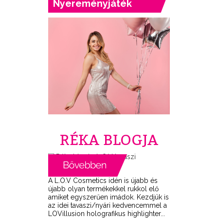
Nyereményjáték
RÉKA BLOGJA
A L.O.V Cosmetics idén is újabb és
újabb olyan termékekkel rukkol elő
amiket egyszerűen imádok. Kezdjük is
az idei tavaszi/nyári kedvencemmel a
LOVillusion holografikus highlighter...