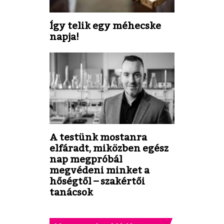
Így telik egy méhecske
napja!
A testünk mostanra
elfáradt, miközben egész
nap megpróbál
megvédeni minket a
hőségtől – szakértői
tanácsok