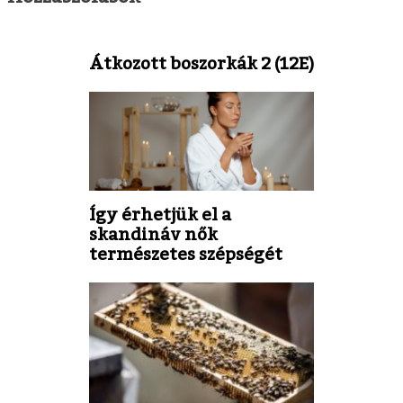
Átkozott boszorkák 2 (12E)
Így érhetjük el a
skandináv nők
természetes szépségét