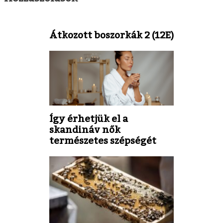
Átkozott boszorkák 2 (12E)
Így érhetjük el a
skandináv nők
természetes szépségét