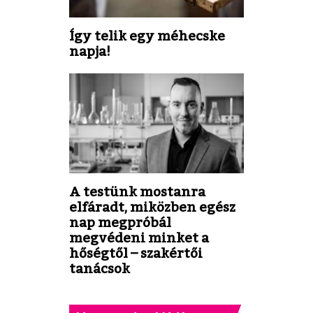
Így telik egy méhecske
napja!
A testünk mostanra
elfáradt, miközben egész
nap megpróbál
megvédeni minket a
hőségtől – szakértői
tanácsok