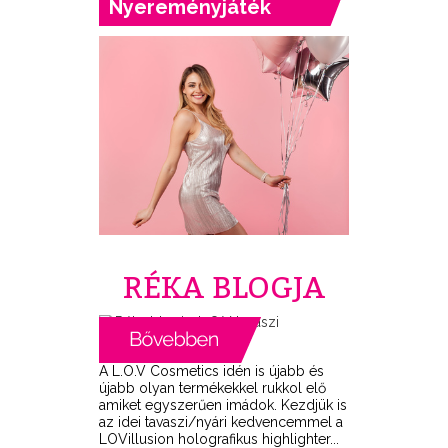
Nyereményjáték
RÉKA BLOGJA
A L.O.V Cosmetics idén is újabb és
újabb olyan termékekkel rukkol elő
amiket egyszerűen imádok. Kezdjük is
az idei tavaszi/nyári kedvencemmel a
LOVillusion holografikus highlighter...