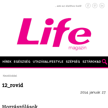
… ami az élethez kell!
HÍREK
EGÉSZSÉG
UTAZÁS&LIFESTYLE
SZÉPSÉG
SZTÁROK&DIVAT
Kezdőoldal
12_rovid
2014. január. 27.
Hozzászólások