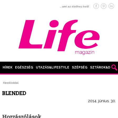
… ami az élethez kell!
HÍREK
EGÉSZSÉG
UTAZÁS&LIFESTYLE
SZÉPSÉG
SZTÁROK&DIVAT
Kezdőoldal
BLENDED
2014. június. 30.
Hozzászólások