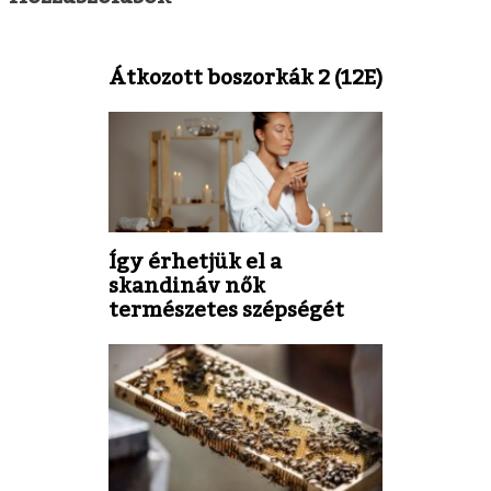
Átkozott boszorkák 2 (12E)
Így érhetjük el a
skandináv nők
természetes szépségét