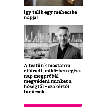
Így telik egy méhecske
napja!
A testünk mostanra
elfáradt, miközben egész
nap megpróbál
megvédeni minket a
hőségtől – szakértői
tanácsok