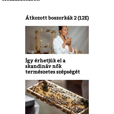
Átkozott boszorkák 2 (12E)
Így érhetjük el a
skandináv nők
természetes szépségét