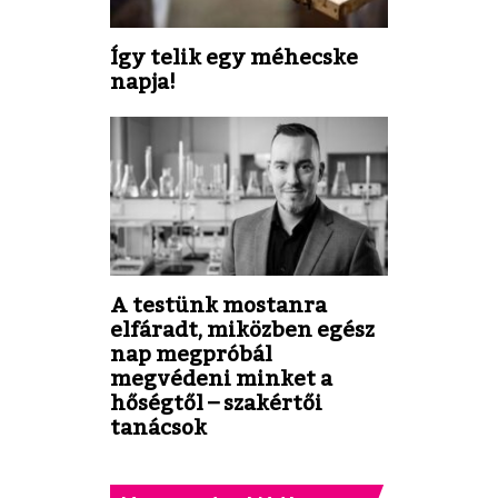
Így telik egy méhecske
napja!
A testünk mostanra
elfáradt, miközben egész
nap megpróbál
megvédeni minket a
hőségtől – szakértői
tanácsok