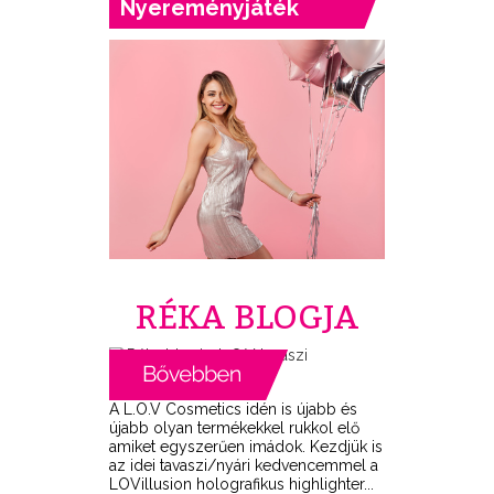
Nyereményjáték
RÉKA BLOGJA
A L.O.V Cosmetics idén is újabb és
újabb olyan termékekkel rukkol elő
amiket egyszerűen imádok. Kezdjük is
az idei tavaszi/nyári kedvencemmel a
LOVillusion holografikus highlighter...