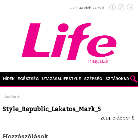
… ami az élethez kell!
HÍREK
EGÉSZSÉG
UTAZÁS&LIFESTYLE
SZÉPSÉG
SZTÁROK&DIVAT
Kezdőoldal
Style_Republic_Lakatos_Mark_5
2014. október. 8.
Hozzászólások