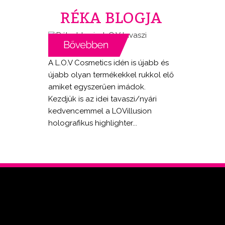
RÉKA BLOGJA
A L.O.V Cosmetics idén is újabb és
újabb olyan termékekkel rukkol elő
amiket egyszerűen imádok.
Kezdjük is az idei tavaszi/nyári
kedvencemmel a LOVillusion
holografikus highlighter...