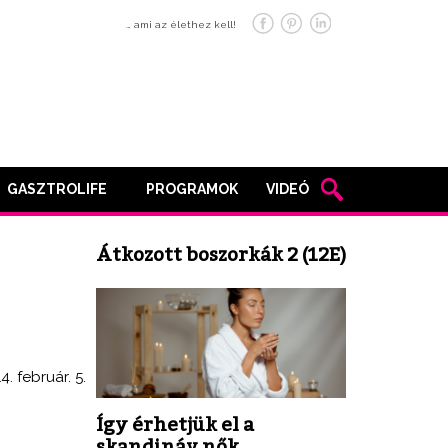
… ami az élethez kell!
GASZTROLIFE
PROGRAMOK
VIDEÓ
Átkozott boszorkák 2 (12E)
4. február. 5.
Így érhetjük el a
skandináv nők