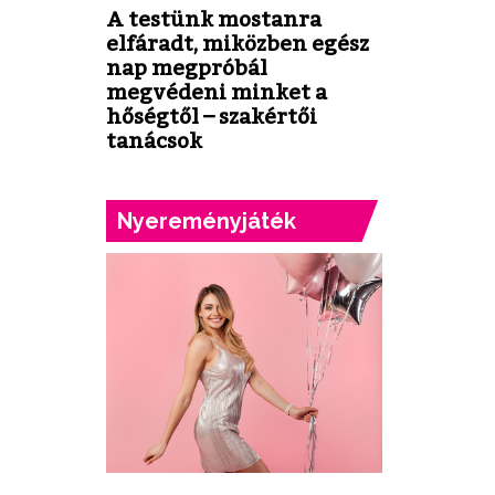
A testünk mostanra
elfáradt, miközben egész
nap megpróbál
megvédeni minket a
hőségtől – szakértői
tanácsok
Nyereményjáték