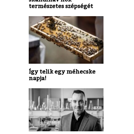
természetes szépségét
Így telik egy méhecske
napja!