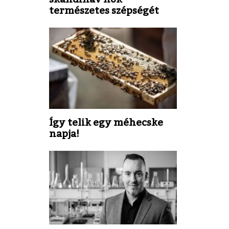
természetes szépségét
Így telik egy méhecske
napja!