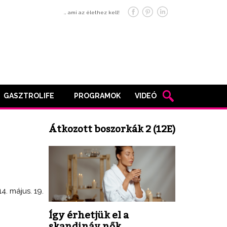
… ami az élethez kell!
GASZTROLIFE
PROGRAMOK
VIDEÓ
Átkozott boszorkák 2 (12E)
4. május. 19.
Így érhetjük el a
skandináv nők