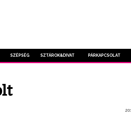
SZÉPSÉG
SZTÁROK&DIVAT
PÁRKAPCSOLAT
lt
201