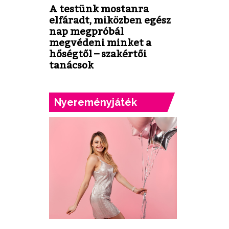
A testünk mostanra
elfáradt, miközben egész
nap megpróbál
megvédeni minket a
hőségtől – szakértői
tanácsok
Nyereményjáték