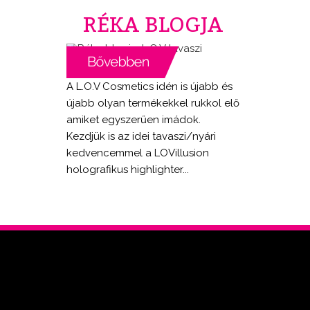
RÉKA BLOGJA
A L.O.V Cosmetics idén is újabb és
újabb olyan termékekkel rukkol elő
amiket egyszerűen imádok.
Kezdjük is az idei tavaszi/nyári
kedvencemmel a LOVillusion
holografikus highlighter...