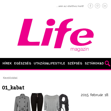
… ami az élethez kell!
HÍREK
EGÉSZSÉG
UTAZÁS&LIFESTYLE
SZÉPSÉG
SZTÁROK&DIVAT
Kezdőoldal
01_kabat
2015. február. 18.