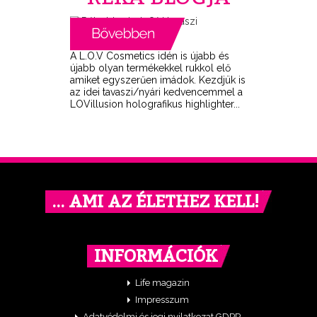
A L.O.V Cosmetics idén is újabb és
újabb olyan termékekkel rukkol elő
amiket egyszerűen imádok. Kezdjük is
az idei tavaszi/nyári kedvencemmel a
LOVillusion holografikus highlighter...
… AMI AZ ÉLETHEZ KELL!
INFORMÁCIÓK
Life magazin
Impresszum
Adatvédelmi és jogi nyilatkozat GDPR