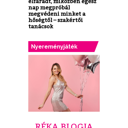
elfáradt, miközben egész
nap megpróbál
megvédeni minket a
hőségtől – szakértői
tanácsok
Nyereményjáték
RÉKA BLOGJA