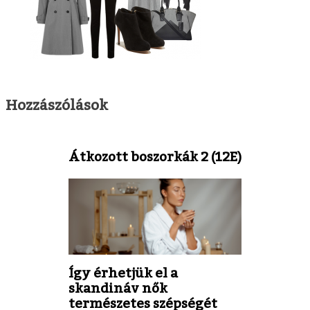
Hozzászólások
Átkozott boszorkák 2 (12E)
Így érhetjük el a
skandináv nők
természetes szépségét