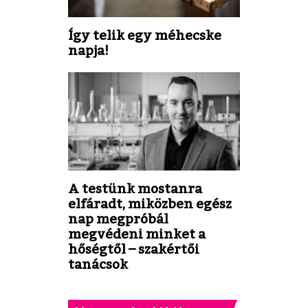
Így telik egy méhecske
napja!
A testünk mostanra
elfáradt, miközben egész
nap megpróbál
megvédeni minket a
hőségtől – szakértői
tanácsok