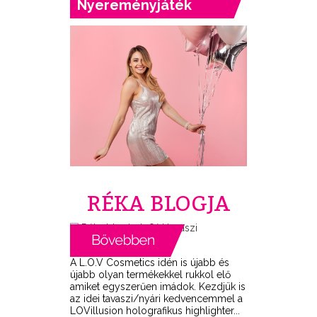
Nyereményjáték
RÉKA BLOGJA
A L.O.V Cosmetics idén is újabb és
újabb olyan termékekkel rukkol elő
amiket egyszerűen imádok. Kezdjük is
az idei tavaszi/nyári kedvencemmel a
LOVillusion holografikus highlighter...