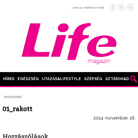
… ami az élethez kell!
HÍREK
EGÉSZSÉG
UTAZÁS&LIFESTYLE
SZÉPSÉG
SZTÁROK&DIVAT
Kezdőoldal
01_rakott
2014. november. 16.
Hozzászólások