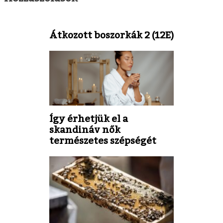
Átkozott boszorkák 2 (12E)
Így érhetjük el a
skandináv nők
természetes szépségét