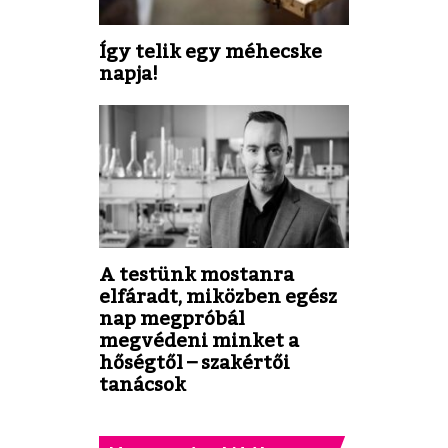
Így telik egy méhecske
napja!
A testünk mostanra
elfáradt, miközben egész
nap megpróbál
megvédeni minket a
hőségtől – szakértői
tanácsok