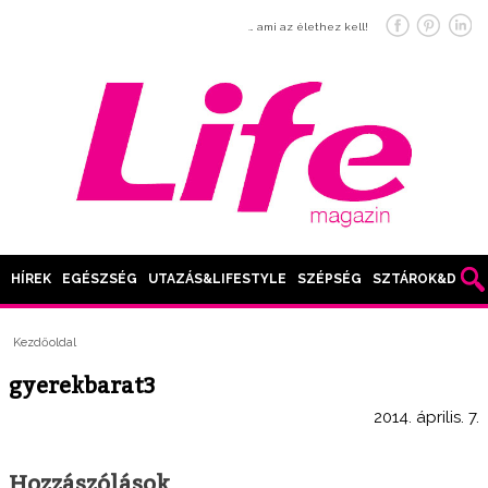
… ami az élethez kell!
HÍREK
EGÉSZSÉG
UTAZÁS&LIFESTYLE
SZÉPSÉG
SZTÁROK&DIVAT
Kezdőoldal
gyerekbarat3
2014. április. 7.
Hozzászólások