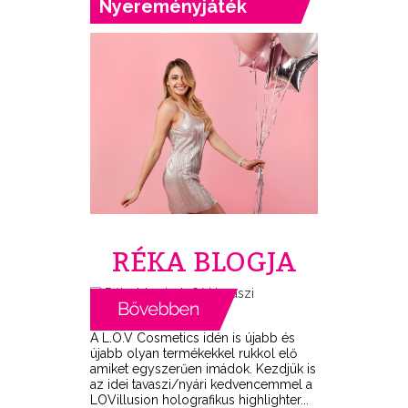
Nyereményjáték
RÉKA BLOGJA
A L.O.V Cosmetics idén is újabb és
újabb olyan termékekkel rukkol elő
amiket egyszerűen imádok. Kezdjük is
az idei tavaszi/nyári kedvencemmel a
LOVillusion holografikus highlighter...