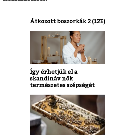
Átkozott boszorkák 2 (12E)
Így érhetjük el a
skandináv nők
természetes szépségét